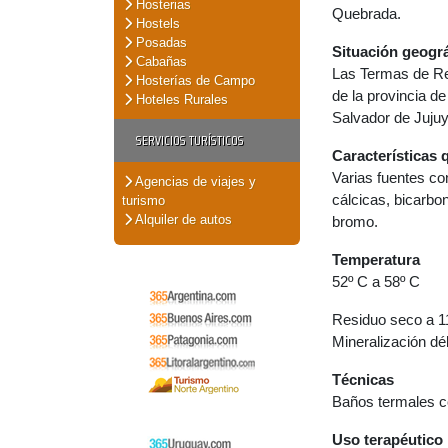
Hosterias
Quebrada.
Hostels
Posadas
Situación geográ
Cabañas
Las Termas de Re
Hosterías de Campo
de la provincia d
Hoteles Rurales
Salvador de Juju
SERVICIOS TURÍSTICOS
Características 
Varias fuentes co
Agencias de viajes y
cálcicas, bicarbo
turismo
Alquiler de autos
bromo.
Temperatura
52º C a 58º C
Residuo seco a 1
Mineralización dé
Técnicas
Baños termales co
Uso terapéutico