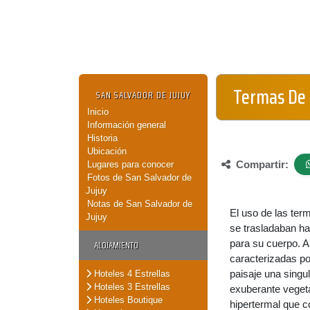
Termas De
SAN SALVADOR DE JUJUY
Inicio
Información general
Historia
Ubicación
Compartir:
Lugares para conocer
Fotos de San Salvador de
Jujuy
Notas de San Salvador de
El uso de las ter
Jujuy
se trasladaban ha
para su cuerpo. Al
ALOJAMIENTO
caracterizadas po
paisaje una singu
Hoteles 4 Estrellas
Hoteles 3 Estrellas
exuberante vegeta
Hoteles Boutique
hipertermal que c