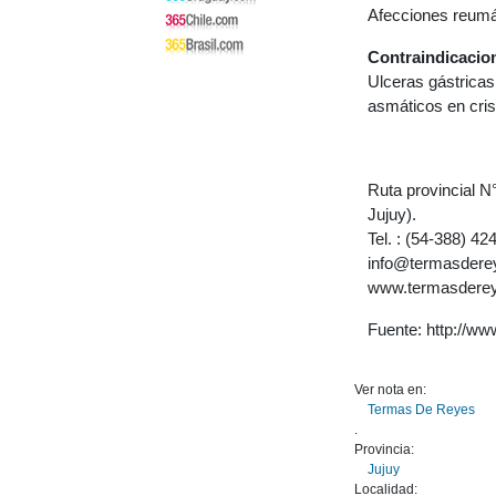
Afecciones reumát
Contraindicacio
Ulceras gástricas
asmáticos en crisi
Ruta provincial 
Jujuy).
Tel. : (54-388) 4
info@termasdere
www.termasdere
Fuente: http://ww
Ver nota en:
Termas De Reyes
.
Provincia:
Jujuy
Localidad: