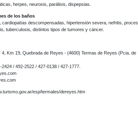
icas, herpes, neurosis, parálisis, dispepsias.
nes de los baños
, cardiopatías descompensadas, hipertensión severa, nefritis, proce
s, tuberculosis, distintos tipos de tumores y cáncer.
N° 4, Km 19, Quebrada de Reyes - (4600) Termas de Reyes (Pcia. de
24-2424 / 492-2522 / 427-0138 / 427-1777.
yes.com
yes.com
w.turismo.gov.ar/esp/termales/dereyes.htm