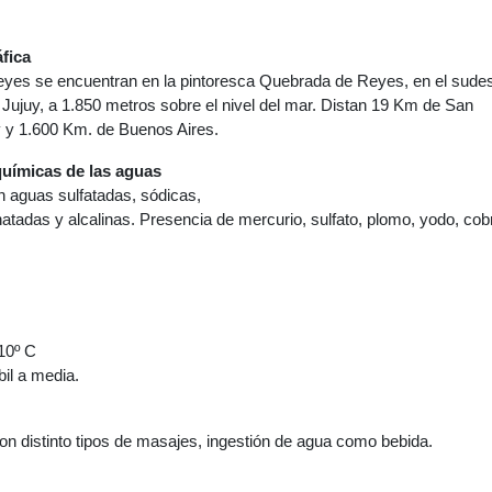
fica
yes se encuentran en la pintoresca Quebrada de Reyes, en el sude
e Jujuy, a 1.850 metros sobre el nivel del mar. Distan 19 Km de San
y y 1.600 Km. de Buenos Aires.
químicas de las aguas
n aguas sulfatadas, sódicas,
natadas y alcalinas. Presencia de mercurio, sulfato, plomo, yodo, cob
10º C
bil a media.
n distinto tipos de masajes, ingestión de agua como bebida.