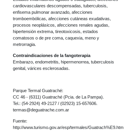
cardiovasculares descompensadas, tuberculosis,
enfisema pulmonar avanzado, afecciones
tromboembólicas, afecciones cutáneas exudativas,
procesos neoplásicos, afecciones renales agudas,
hipertensión extrema, tireotoxicosis, estados
comatosos o de pre coma, caquexia, meno y
metrorragia.
Contraindicaciones de la fangoterapia
Embarazo, endometritis, hipermenorrea, tuberculosis
genital, várices esclerosadas.
Parque Termal Guatraché:
CC 46 - (6311) Guatraché (Pcia. de La Pampa).
Tel.: (54-2924) 49-2127 / (02923) 15-657606.
termas@deguatrache.com.ar
Fuente:
http://www.turismo.gov.ar/esp/termales/Guatrach%E9.htm