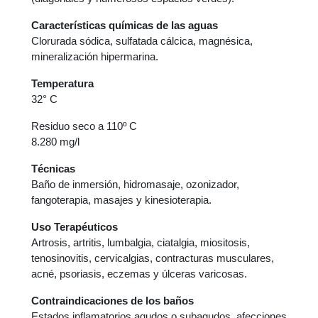
Características químicas de las aguas
Clorurada sódica, sulfatada cálcica, magnésica,
mineralización hipermarina.
Temperatura
32° C
Residuo seco a 110º C
8.280 mg/l
Técnicas
Baño de inmersión, hidromasaje, ozonizador,
fangoterapia, masajes y kinesioterapia.
Uso Terapéuticos
Artrosis, artritis, lumbalgia, ciatalgia, miositosis,
tenosinovitis, cervicalgias, contracturas musculares,
acné, psoriasis, eczemas y úlceras varicosas.
Contraindicaciones de los baños
Estados inflamatorios agudos o subagudos, afecciones