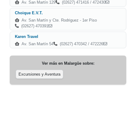
Av. San Martín 129
(02627) 471416 / 472430
Choique E.V.T.
Av. San Martín y Cte. Rodriguez - 1er Piso
(02627) 470391
Karen Travel
Av. San Martín 54
(02627) 470342 / 472226
Ver más en
Malargüe
sobre:
Excursiones y Aventura