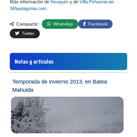
Más información de
Neuquén
y de
Villa Pehuenia
en
365patagonia.com
.
Compartir:
WhatsApp
Facebook
Twitter
Notas y artículos
Temporada de invierno 2013, en Batea
Mahuida