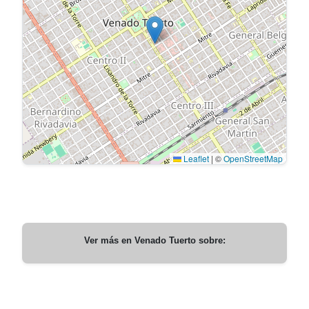
Leaflet
|
©
OpenStreetMap
Ver más en
Venado Tuerto
sobre: