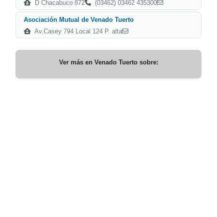
D Chacabuco 872
(03462) 03462 435300
Asociación Mutual de Venado Tuerto
Av.Casey 794 Local 124 P. alta
Ver más en
Venado Tuerto
sobre: