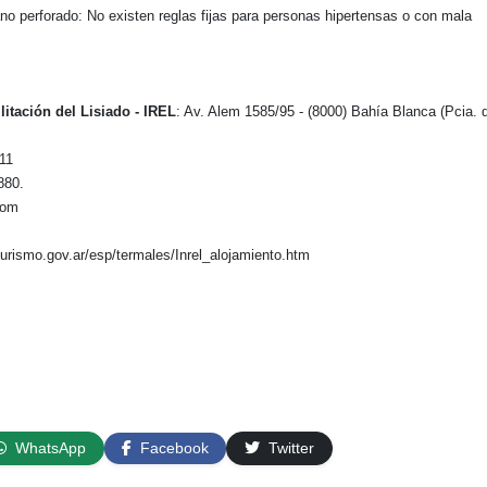
 perforado: No existen reglas fijas para personas hipertensas o con mala
litación del Lisiado - IREL
: Av. Alem 1585/95 - (8000) Bahía Blanca (Pcia. 
511
880.
com
turismo.gov.ar/esp/termales/Inrel_alojamiento.htm
WhatsApp
Facebook
Twitter