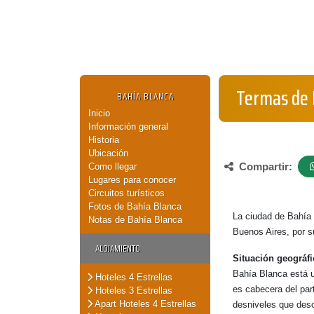
Termas de 
BAHÍA BLANCA
Inicio
Información general
Historia
Ubicación
Compartir:
Como llegar
Lugares para conocer
Circuitos turísticos
Fotos de Bahía Blanca
La ciudad de Bahía 
Notas de Bahía Blanca
Buenos Aires, por su
ALOJAMIENTO
Situación geográfi
Bahía Blanca está u
Hoteles 4 Estrellas
es cabecera del par
Hoteles 3 Estrellas
Apart Hoteles 4 Estrellas
desniveles que desc