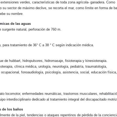
extensiones verdes, características de toda zona agrícola- ganadera. Como
o su sector de máximo declive, se recorta el mar, como límite en forma de ba
 debe su nombre.
ímicas de las aguas
e surgente natural, perforación de 760 m.
n, para tratamiento de 36° C a 38 ° C según indicación médica.
e de hubbart, hidropulsores, hidromasaje, fisioterapia y kinesioterapia.
ioterapia, clínica médica, urología, neurología, pediatría, traumatología,
a ocupacional, fonoaudiología, psicología, asistencia, social, educación física,
ato locomotor, enfermedades reumáticas, trastornos musculares, rehabilitaci
po interdisciplinario dedicado al tratamiento integral del discapacitado motriz
s de los baños
lmente de la piel, tendencias o ataques repentinos de pérdida de la concienci