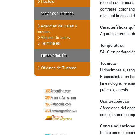
Hostels
rodeada de grandes 
contraste, coronand
SERVICIOS TURÍSTICOS
a la cual la ciudad
Agencias de viajes y
Características qu
turismo
Agua hipertermal, d
Alquiler de autos
Terminales
Temperatura
54° C en perforació
INFORMACIÓN ÚTIL
Técnicas
Oficinas de Turismo
Hidrogimnasia, tanqu
Especialistas en fis
kinesiología, terapi
prótesis, ortesis.
Uso terapéutico
Afecciones del apar
compleja con un equi
Contraindicacione
Infecciones especia