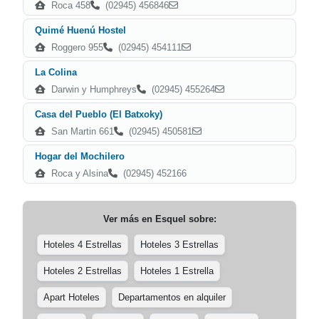
Roca 458
(02945) 456846
Quimé Huenú Hostel
Roggero 955
(02945) 454111
La Colina
Darwin y Humphreys
(02945) 455264
Casa del Pueblo (El Batxoky)
San Martin 661
(02945) 450581
Hogar del Mochilero
Roca y Alsina
(02945) 452166
Ver más en
Esquel
sobre:
Hoteles 4 Estrellas
Hoteles 3 Estrellas
Hoteles 2 Estrellas
Hoteles 1 Estrella
Apart Hoteles
Departamentos en alquiler