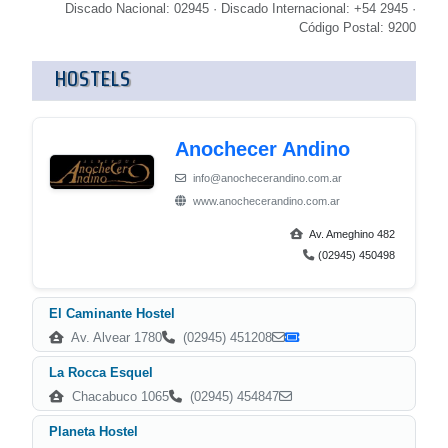
Discado Nacional: 02945 · Discado Internacional: +54 2945 ·
Código Postal: 9200
HOSTELS
Anochecer Andino
info@anochecerandino.com.ar
www.anochecerandino.com.ar
Av. Ameghino 482
(02945) 450498
El Caminante Hostel
Av. Alvear 1780
(02945) 451208
La Rocca Esquel
Chacabuco 1065
(02945) 454847
Planeta Hostel