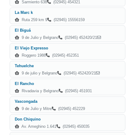
Sarmiento 638
(02945) 454321
La Marc k
Ruta 259 km 9
(02945) 15556159
El Biguá
9 de Julio y Belgrano
(02945) 452420/21
El Viejo Expresso
Roggero 1988
(02945) 452351
Tehuelche
9 de julio y Belgrano
(02945) 452420/21
El Rancho
Rivadavia y Belgrano
(02945) 451931
Vascongada
9 de Julio y Mitre
(02945) 452229
Don Chiquino
Av. Ameghino 1.641
(02945) 450035