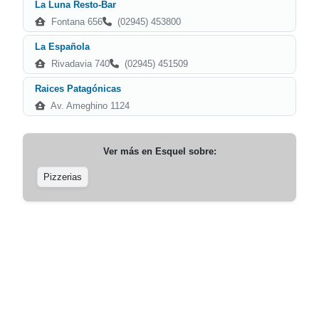
La Luna Resto-Bar
Fontana 656
(02945) 453800
La Española
Rivadavia 740
(02945) 451509
Raices Patagónicas
Av. Ameghino 1124
Ver más en
Esquel
sobre:
Pizzerias