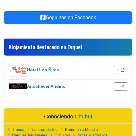
Seguinos en Facebook
Alojamiento destacado en Esquel
Hotel Los Ñires
ir
Anochecer Andino
ir
Conociendo
Chubut
Trenes
Centros de Ski
Patrimonio Mundial
Parques Nacionales
Circuitos
Notas y artículos