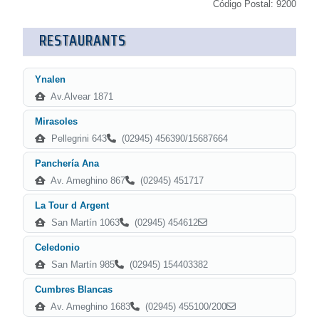
Código Postal: 9200
RESTAURANTS
Ynalen
Av.Alvear 1871
Mirasoles
Pellegrini 643
(02945) 456390/15687664
Panchería Ana
Av. Ameghino 867
(02945) 451717
La Tour d Argent
San Martín 1063
(02945) 454612
Celedonio
San Martín 985
(02945) 154403382
Cumbres Blancas
Av. Ameghino 1683
(02945) 455100/200