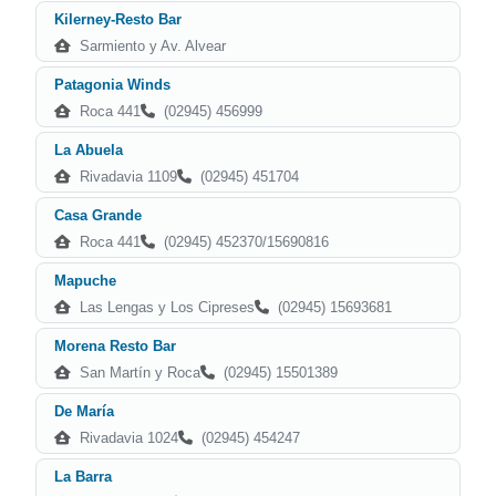
Kilerney-Resto Bar
Sarmiento y Av. Alvear
Patagonia Winds
Roca 441
(02945) 456999
La Abuela
Rivadavia 1109
(02945) 451704
Casa Grande
Roca 441
(02945) 452370/15690816
Mapuche
Las Lengas y Los Cipreses
(02945) 15693681
Morena Resto Bar
San Martín y Roca
(02945) 15501389
De María
Rivadavia 1024
(02945) 454247
La Barra