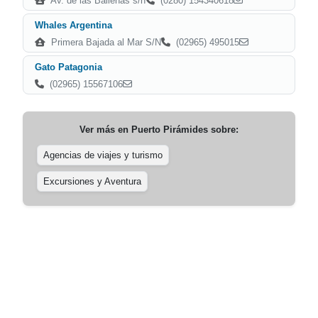
Av. de las Ballenas s/n
(0280) 154340618
Whales Argentina
Primera Bajada al Mar S/N
(02965) 495015
Gato Patagonia
(02965) 15567106
Ver más en
Puerto Pirámides
sobre:
Agencias de viajes y turismo
Excursiones y Aventura