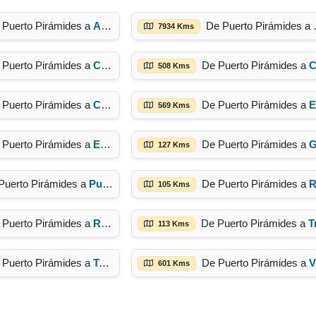
 Puerto Pirámides a
Alto Río Senguer
De Pue
7934 Kms
 Puerto Pirámides a
Cholila
De Puerto Pirámides a
Colonia Sarmient
508 Kms
 Puerto Pirámides a
Comodoro Rivadavia
De Puerto Pirámides a
El Maiten
569 Kms
 Puerto Pirámides a
Esquel
De Puerto Pirámides a
Gaima
127 Kms
Puerto Pirámides a
Puerto Madryn
De Puerto Pirámides a
Rawso
105 Kms
 Puerto Pirámides a
Río Pico
De Puerto Pirámides a
Trel
113 Kms
 Puerto Pirámides a
Trevelin
De Puerto Pirámides a
Villa Futalaufquen
601 Kms