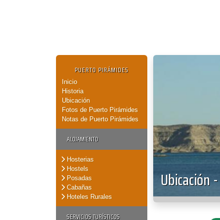
PUERTO PIRÁMIDES
Inicio
Historia
Ubicación
Fotos de Puerto Pirámides
Notas de Puerto Pirámides
ALOJAMIENTO
Hosterias
Hostels
Ubicación -
Posadas
Cabañas
Hoteles Rurales
SERVICIOS TURÍSTICOS