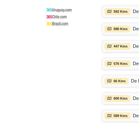
De
592 Kms
De
586 Kms
De
447 Kms
De
576 Kms
De 
66 Kms
De
600 Kms
De
589 Kms