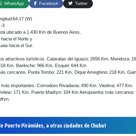
WhatsApp
Facebook
Twitter
ongitud:64.17 (W)
 -3
stá ubicado a 1.430 Km de Buenos Aires,
hacia el Norte y
aia hacia el Sur.
os atractivos turísticos. Cataratas del Iguazú: 2656 Km. Mendoza: 1
.418 Km. Bariloche: 966 Km. Esquel: 644 Km
 más cercanos. Punta Tombo: 221 Km. Dique Ameghino: 218 Km. Gai
 más importantes. Comodoro Rivadavia: 490 Km. Viedma: 477 Km.
relew: 171 Km. Puerto Madryn: 104 Km Aeropuertos más cercanos:
dryn.
de Puerto Pirámides, a otras ciudades de Chubut