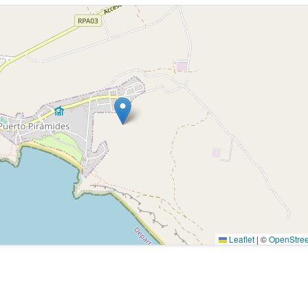
Leaflet
|
©
OpenStre