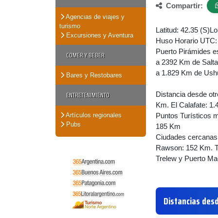
Compartir:
Agencias de viajes y
turismo
Latitud: 42.35 (S)L
Excursiones y Aventura
Huso Horario UTC:
Puerto Pirámides e
COMER Y BEBER
a 2392 Km de Salta 
a 1.829 Km de Ushu
Bares y Restobares
ENTRETENIMIENTO
Distancia desde otr
Km. El Calafate: 1
Artículos regionales
Puntos Turísticos
Pubs
185 Km
Ciudades cercanas
Rawson: 152 Km. T
Trelew y Puerto Ma
Distancias des