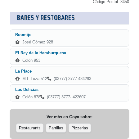
Código Postal: 3450
BARES Y RESTOBARES
Roomijs
José Gómez 928
El Rey de la Hamburquesa
Colón 953
La Place
M.I. Loza 512
(03777) 3777-434293
Las Delicias
Colón 878
(03777) 3777- 422607
Ver más en
Goya
sobre:
Restaurants
Parrillas
Pizzerias