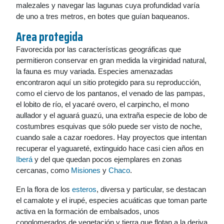
malezales y navegar las lagunas cuya profundidad varía
de uno a tres metros, en botes que guían baqueanos.
Area protegida
Favorecida por las características geográficas que
permitieron conservar en gran medida la virginidad natural,
la fauna es muy variada. Especies amenazadas
encontraron aquí un sitio protegido para su reproducción,
como el ciervo de los pantanos, el venado de las pampas,
el lobito de río, el yacaré overo, el carpincho, el mono
aullador y el aguará guazú, una extraña especie de lobo de
costumbres esquivas que sólo puede ser visto de noche,
cuando sale a cazar roedores. Hay proyectos que intentan
recuperar el yaguareté, extinguido hace casi cien años en
Iberá
y del que quedan pocos ejemplares en zonas
cercanas, como
Misiones
y
Chaco
.
En la flora de los
esteros
, diversa y particular, se destacan
el camalote y el irupé, especies acuáticas que toman parte
activa en la formación de embalsados, unos
conglomerados de vegetación y tierra que flotan a la deriva