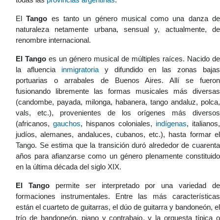
El
Tango
es tanto un género musical como una danza d
naturaleza netamente urbana, sensual y, actualmente, de
renombre internacional.
El Tango
es un género musical de múltiples raíces. Nacido de
la afluencia
inmigratoria
y difundido en las zonas bajas
portuarias o arrabales de Buenos Aires. Allí se fueron
fusionando libremente las formas musicales más diversas
(candombe, payada, milonga, habanera, tango andaluz, polca,
vals, etc.), provenientes de los orígenes más diversos
(africanos,
gauchos
, hispanos coloniales,
indígenas
, italianos,
judíos, alemanes, andaluces, cubanos, etc.), hasta formar el
Tango. Se estima que la transición duró alrededor de cuarenta
años para afianzarse como un género plenamente constituido
en la última década del siglo XIX.
El Tango
permite ser interpretado por una variedad de
formaciones instrumentales. Entre las más características
están el cuarteto de guitarras, el dúo de guitarra y bandoneón, el
trío de bandoneón, piano y contrabajo, y la orquesta típica o