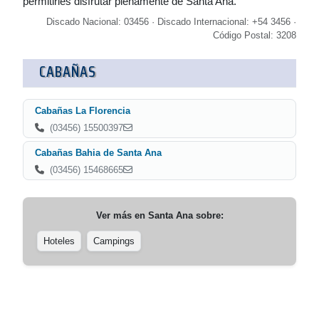
permitirles disfrutar plenamente de Santa Ana.
Discado Nacional: 03456 · Discado Internacional: +54 3456 ·
Código Postal: 3208
CABAÑAS
Cabañas La Florencia
(03456) 15500397
Cabañas Bahia de Santa Ana
(03456) 15468665
Ver más en
Santa Ana
sobre:
Hoteles
Campings