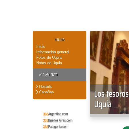
UQUIA
Inicio
Información general
Fotos de Uquia
Notas de Uquia
ALOJAMIENTO
Hostels
Los tesoros
Cabañas
Uquía