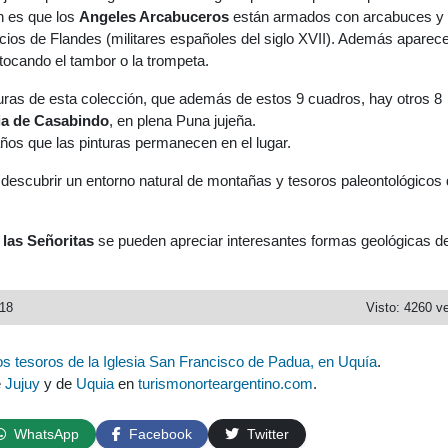
ón es que los
Angeles Arcabuceros
están armados con arcabuces y
cios de Flandes (militares españoles del siglo XVII). Además aparec
tocando el tambor o la trompeta.
turas de esta colección, que además de estos 9 cuadros, hay otros 8
sia de Casabindo
, en plena Puna jujeña.
os que las pinturas permanecen en el lugar.
escubrir un entorno natural de montañas y tesoros paleontológicos 
las Señoritas
se pueden apreciar interesantes formas geológicas d
018
Visto: 4260 v
os tesoros de la Iglesia San Francisco de Padua, en Uquía
.
e
Jujuy
y de
Uquia
en
turismonorteargentino.com
.
WhatsApp
Facebook
Twitter