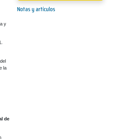
Notas y artículos
a y
1.
del
e la
al de
n