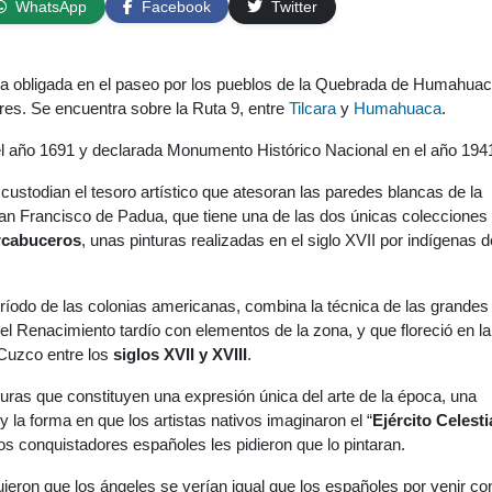
WhatsApp
Facebook
Twitter
a obligada en el paseo por los pueblos de la Quebrada de Humahuac
ores. Se encuentra sobre la Ruta 9, entre
Tilcara
y
Humahuaca
.
el año 1691 y declarada Monumento Histórico Nacional en el año 194
custodian el tesoro artístico que atesoran las paredes blancas de la
San Francisco de Padua, que tiene una de las dos únicas colecciones 
rcabuceros
, unas pinturas realizadas en el siglo XVII por indígenas d
ríodo de las colonias americanas, combina la técnica de las grandes
del Renacimiento tardío con elementos de la zona, y que floreció en la
Cuzco entre los
siglos XVII y XVIII
.
uras que constituyen una expresión única del arte de la época, una
 la forma en que los artistas nativos imaginaron el “
Ejército Celesti
los conquistadores españoles les pidieron que lo pintaran.
ujeron que los ángeles se verían igual que los españoles por venir co