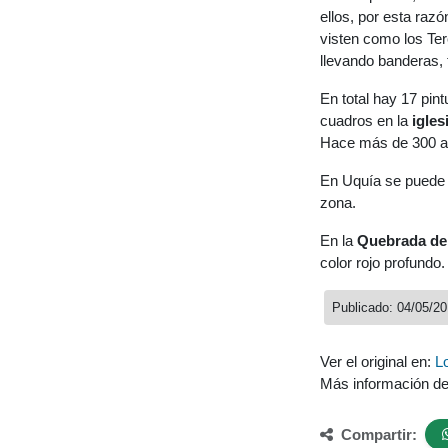
ellos, por esta raz
visten como los Ter
llevando banderas, 
En total hay 17 pin
cuadros en la
igle
Hace más de 300 añ
En Uquía se puede d
zona.
En la
Quebrada de 
color rojo profundo.
Publicado: 04/05/2
Ver el original en:
L
Más información d
Compartir: