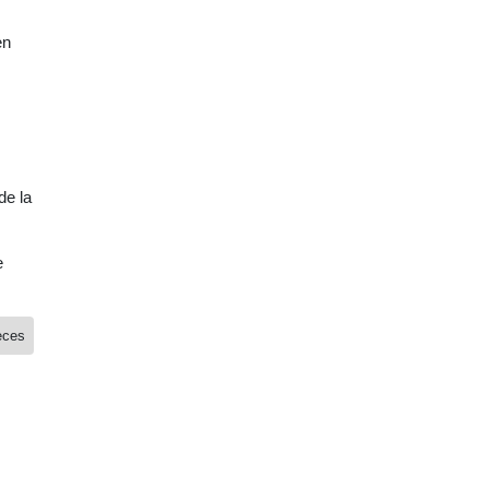
en
de la
e
eces