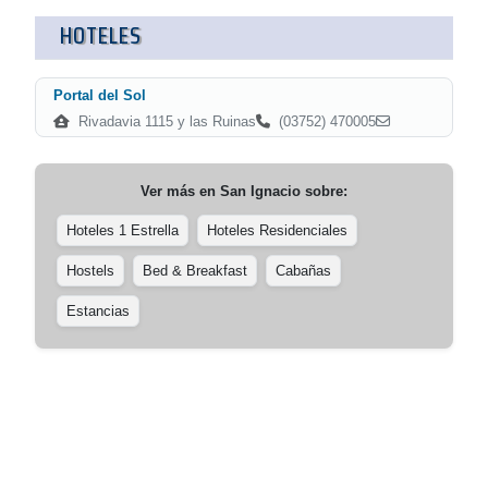
HOTELES
Portal del Sol
Rivadavia 1115 y las Ruinas
(03752) 470005
Ver más en
San Ignacio
sobre:
Hoteles 1 Estrella
Hoteles Residenciales
Hostels
Bed & Breakfast
Cabañas
Estancias