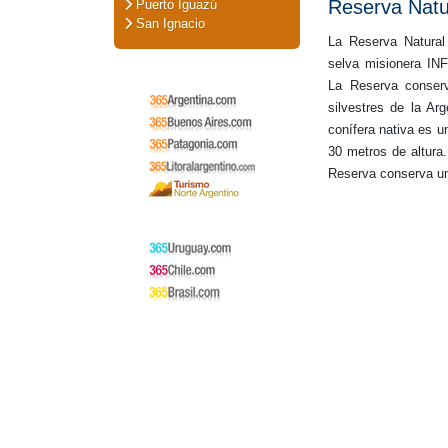
Reserva Natur
Puerto Iguazú
San Ignacio
La Reserva Natural
selva misionera
La Reserva conserv
silvestres de la Ar
conífera nativa es u
30 metros de altu
Reserva conserva u