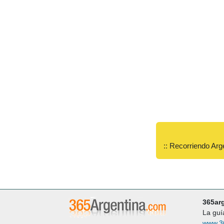
:: Recorriendo Arg
365ar
La guí
www.3