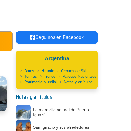
Seguinos en Facebook
Argentina
Datos
Historia
Centros de Ski
Termas
Trenes
Parques Nacionales
Patrimonio Mundial
Notas y artículos
Notas y artículos
La maravilla natural de Puerto
Iguazú
San Ignacio y sus alrededores