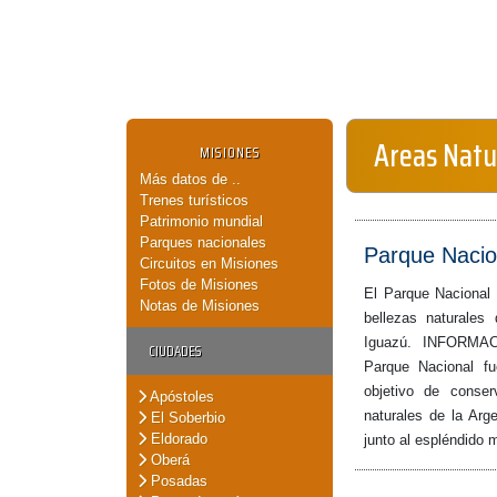
Areas Natu
MISIONES
Más datos de ..
Trenes turísticos
Patrimonio mundial
Parques nacionales
Parque Nacio
Circuitos en Misiones
Fotos de Misiones
El Parque Nacional
Notas de Misiones
bellezas naturales 
Iguazú. INFORM
CIUDADES
Parque Nacional f
objetivo de conse
Apóstoles
naturales de la Arge
El Soberbio
Eldorado
junto al espléndido 
Oberá
Posadas