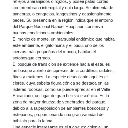
reflejos anaranjados o rojizos, y posee patas cortas
con membrana interdigital y cola larga. Se alimenta de
pancoras, o cangrejos, langostinos y ocasionalmente
peces. Su presencia en la región indica que el entorno
del Parque Nacional Nahuel Huapi aún conserva
buenas condiciones ambientales.
El monito de monte, un marsupial endémico que habita
este ambiente, el gato huiña y el pudú, uno de los
ciervos más pequeños del mundo, habitan el
sotobosque cerrado.
El bosque de transición se extiende hacia el este, es
un bosque abierto de cipreses de la cordillera, radales,
ñires y maitenes. La especie descollante aquí es el
ciprés, cuya esbelta figura cónica se destaca en las
laderas rocosas, como se puede apreciar en el Valle
Encantado, un lugar de gran belleza escénica. Es la
zona de mayor riqueza de vertebrados del parque,
debido a la superposición de ambientes boscosos y
esteparios, proporcionando una gran variedad de
hábitats para la fauna.
Una especie interesante es el tuco-tuco colonial, un