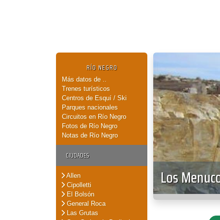
RÍO NEGRO
Más datos de ..
Trenes turísticos
Centros de Esquí / Ski
Parques nacionales
Circuitos en Río Negro
Fotos de Río Negro
Notas de Río Negro
CIUDADES
Los Menucos
Allen
Cipolletti
El Bolsón
General Roca
Las Grutas