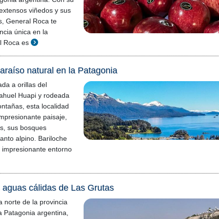
 extensos viñedos y sus
es, General Roca te
ncia única en la
l Roca es
araíso natural en la Patagonia
da a orillas del
ahuel Huapi y rodeada
ntañas, esta localidad
mpresionante paisaje,
nos, sus bosques
anto alpino. Bariloche
u impresionante entorno
s aguas cálidas de Las Grutas
 norte de la provincia
a Patagonia argentina,