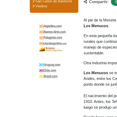
San Carlos de Bariloche
Compartir:
Viedma
Al pie de la Meset
Los Menucos
.
En esta pequeña lo
rurales que continú
manejo de especies
sustentable.
Otra industria impor
Los Menucos
se en
Andes, entre los Ce
punto donde se junt
El nacimiento del p
1910. Antes, los Te
luego se produjo un