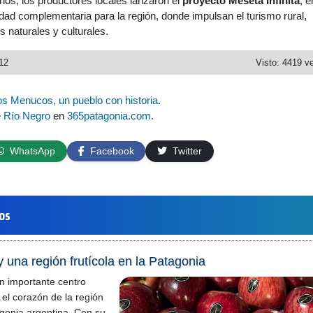
os, los productores locales lanzaron el
proyecto Meseta Infinita
, e
dad complementaria para la región, donde impulsan el turismo rural,
s naturales y culturales.
12
Visto: 4419 v
os Menucos, un pueblo con historia
.
e
Río Negro
en
365patagonia.com
.
WhatsApp
Facebook
Twitter
los
 una región frutícola en la Patagonia
n importante centro
el corazón de la región
agonia argentina. Con su