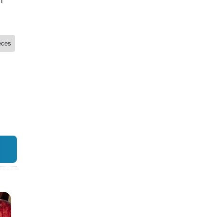
n
eces