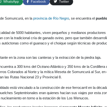
WhatsApp
Facebook
Twitter
a de Somuncurá, en la
provincia de Río Negro
, se encuentra el
pueblo
calidad de 5000 habitantes, viven pequeños y medianos productores
an con la tradicional cría de ganado ovino, pero que también desarroll
 autóctonas como el guanaco y el choique según técnicas de produ
tante en la zona son las canteras y la extracción de la piedra laja.
cuentra a 300 kms del Océano Atlántico y 350 kms de la Cordillera 
rros Colorados al Norte y la mítica Meseta de Somuncurá al Sur, en 
an las Rutas Nacional 23 y Provincial 8.
oblado está vinculado a la construcción de ese ferrocarril en la décad
huelches Septentrionales eran quienes hacían sus viajes por esta zo
 nucleamiento en torno a la estación de los Los Menucos.