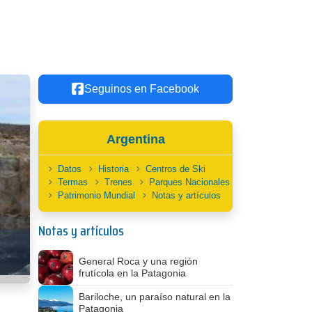
Seguinos en Facebook
Argentina
Datos
Historia
Centros de Ski
Termas
Trenes
Parques Nacionales
Patrimonio Mundial
Notas y artículos
Notas y artículos
General Roca y una región
frutícola en la Patagonia
Bariloche, un paraíso natural en la
Patagonia