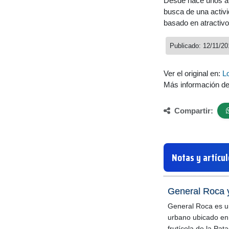
Desde hace unos añ
busca de una activi
basado en atractivo
Publicado: 12/11/20
Ver el original en:
L
Más información d
Compartir:
Notas y artícu
General Roca y
General Roca es u
urbano ubicado en 
frutícola de la Pat