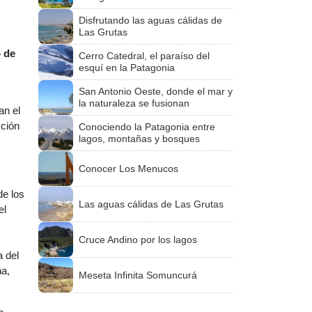
Disfrutando las aguas cálidas de
Las Grutas
 de
Cerro Catedral, el paraíso del
esquí en la Patagonia
San Antonio Oeste, donde el mar y
la naturaleza se fusionan
an el
cción
Conociendo la Patagonia entre
lagos, montañas y bosques
Conocer Los Menucos
de los
Las aguas cálidas de Las Grutas
el
Cruce Andino por los lagos
a del
na,
Meseta Infinita Somuncurá