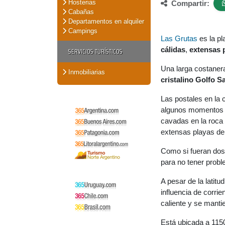
Hosterias
Compartir:
Cabañas
Departamentos en alquiler
Campings
Las Grutas
es la pl
cálidas
,
extensas 
SERVICIOS TURÍSTICOS
Una larga costanera
Inmobiliarias
cristalino Golfo S
Las postales en la 
algunos momentos lo
cavadas en la roca 
extensas playas de 
Como si fueran dos
para no tener probl
A pesar de la latitud
influencia de corri
caliente y se manti
Está ubicada a 115