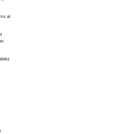
kms al
l
an
alidez
n