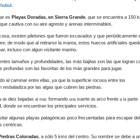
Chubut
.
tar es
Playas Doradas, en Sierra Grande
, que se encuentra a 150 
 que cautiva con su aire agreste y arenas interminables.
ocosa, existen piletones que fueron excavados y que periódicamente e
e, de modo que al retirarse la marea, estos huecos artificiales qued
ar, incluso con algun visitante marino.
rentes tamaños y profundidades, las más bajitas son las que logran c
s profundas son las favoritas de los más grandes para jugar.
o al caminar entre ellas, ya que la superficie rocosa entre los
n resbaladiza por las algas que cubren las piedras.
diez
bajadas
formando
suerte
arco
frente
parte
ca de
al mar,
una
de
a la
, donde se encuentran los principales servicios.
sitar algunas playas patagónicas poco frecuentadas para escapar del
as centricas.
Piedras Coloradas
, a sólo 5 kms del centro. Su nombre se debe a u