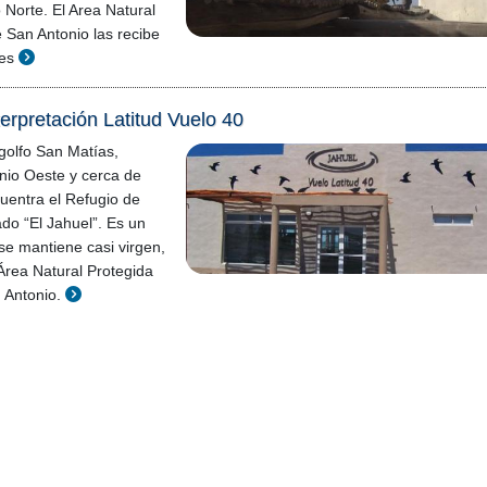
 Norte. El Area Natural
 San Antonio las recibe
es
terpretación Latitud Vuelo 40
 golfo San Matías,
nio Oeste y cerca de
uentra el Refugio de
ado “El Jahuel”. Es un
se mantiene casi virgen,
Área Natural Protegida
 Antonio.