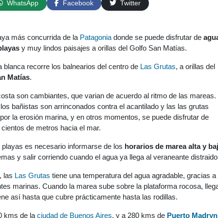
WhatsApp
Facebook
Twitter
aya más concurrida de la
Patagonia
donde se puede disfrutar de
agu
playas
y muy lindos paisajes a orillas del Golfo San Matías.
 blanca recorre los balnearios del centro de
Las Grutas
, a orillas del
an Matías
.
costa son cambiantes, que varian de acuerdo al ritmo de las mareas.
s bañistas son arrinconados contra el acantilado y las las grutas
por la erosión marina, y en otros momentos, se puede disfrutar de
cientos de metros hacia el mar.
 playas es necesario informarse de los
horarios de marea alta y ba
emas y salir corriendo cuando el agua ya llega al veraneante distraido
, las
Las Grutas
tiene una temperatura del agua agradable, gracias a 
entes marinas. Cuando la marea sube sobre la plataforma rocosa, lleg
ene así hasta que cubre prácticamente hasta las rodillas.
0 kms de la
ciudad de Buenos Aires
, y a 280 kms de
Puerto Madryn