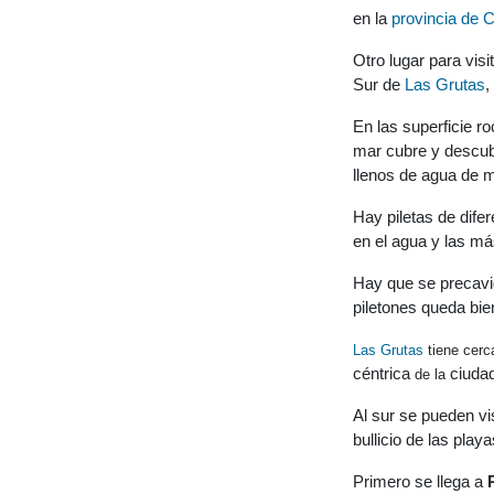
en la
provincia de 
Otro lugar para visi
Sur de
Las Grutas
,
En las superficie r
mar cubre y descubr
llenos de agua de m
Hay piletas de dife
en el agua y las má
Hay que se precavid
piletones queda bie
Las Grutas
tiene cer
céntrica
ciudad
de la
Al sur se pueden vi
bullicio de las play
Primero se llega a