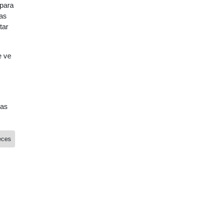
 para
las
tar
e ve
das
eces