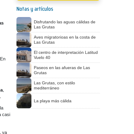
Notas y artículos
Disfrutando las aguas cálidas de
as
Las Grutas
Aves migratorioas en la costa de
Las Grutas
El centro de interpretación Latitud
Vuelo 40
 En
Paseos en las afueras de Las
Grutas
Las Grutas, con estilo
mediterráneo
ja
,
.
La playa más cálida
la
a casi
, ya