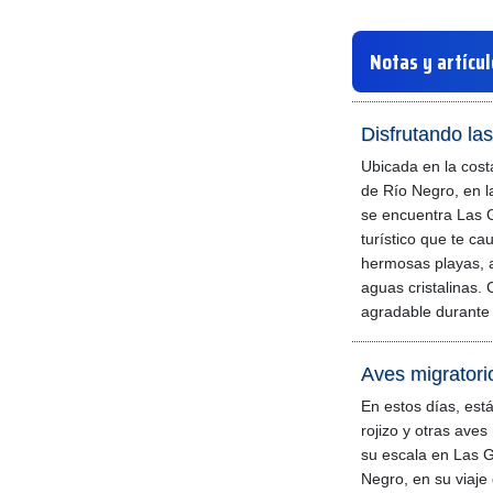
Notas y artícu
Disfrutando la
Ubicada en la costa
de Río Negro, en l
se encuentra Las G
turístico que te ca
hermosas playas, a
aguas cristalinas. 
agradable durante 
Aves migratori
En estos días, est
rojizo y otras ave
su escala en Las G
Negro, en su viaje