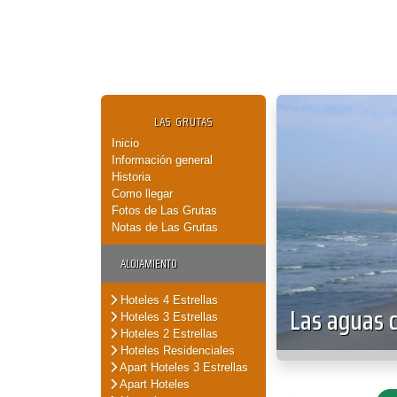
LAS GRUTAS
Inicio
Información general
Historia
Como llegar
Fotos de Las Grutas
Notas de Las Grutas
ALOJAMIENTO
Hoteles 4 Estrellas
Las aguas c
Hoteles 3 Estrellas
Hoteles 2 Estrellas
Hoteles Residenciales
Apart Hoteles 3 Estrellas
Apart Hoteles