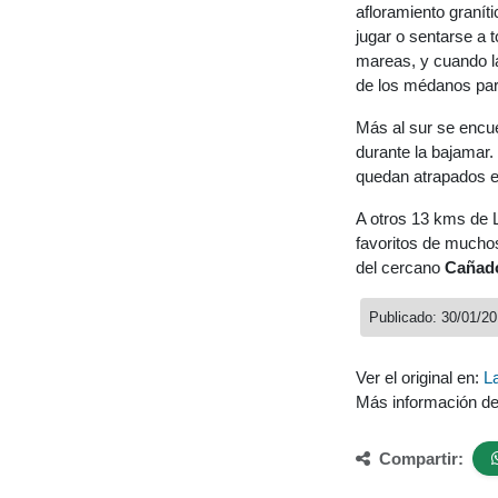
afloramiento granít
jugar o sentarse a 
mareas, y cuando l
de los médanos par
Más al sur se encu
durante la bajamar.
quedan atrapados en
A otros 13 kms de 
favoritos de muchos
del cercano
Cañadó
Publicado: 30/01/2
Ver el original en:
L
Más información d
Compartir: