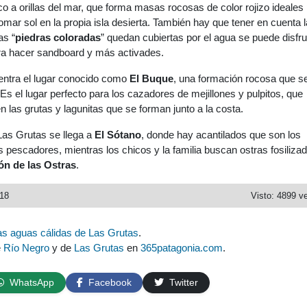
ico a orillas del mar, que forma masas rocosas de color rojizo ideales
tomar sol en la propia isla desierta. También hay que tener en cuenta 
as “
piedras
coloradas
” quedan cubiertas por el agua se puede disfru
a hacer sandboard y más activades.
entra el lugar conocido como
El Buque
, una formación rocosa que s
 Es el lugar perfecto para los cazadores de mejillones y pulpitos, que
 las grutas y lagunitas que se forman junto a la costa.
Las Grutas se llega a
El Sótano
, donde hay acantilados que son los
 pescadores, mientras los chicos y la familia buscan ostras fosiliza
n de las Ostras
.
018
Visto: 4899 v
as aguas cálidas de Las Grutas
.
e
Río Negro
y de
Las Grutas
en
365patagonia.com
.
WhatsApp
Facebook
Twitter