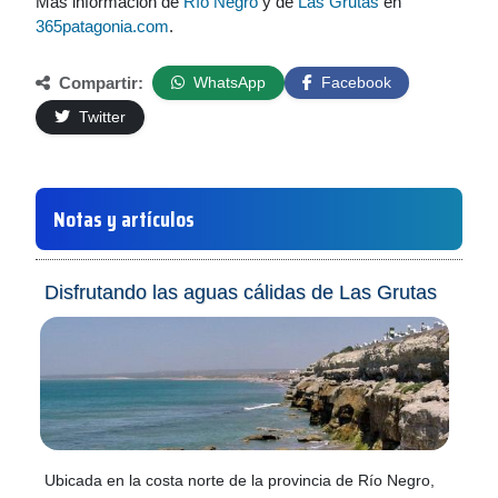
Más información de
Río Negro
y de
Las Grutas
en
365patagonia.com
.
Compartir:
WhatsApp
Facebook
Twitter
Notas y artículos
Disfrutando las aguas cálidas de Las Grutas
Ubicada en la costa norte de la provincia de Río Negro,