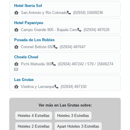
Hotel Iberia Sol
San Antonio y Ri­o Colorado
(02934) 15609236
Hotel Payaniyeu
Campo Grande 905 - Bajada Cero
(02934) 497628
Posada de Los Robles
Coronel Beliste 650
(02934) 497647
Choele Choel
Pichi Mahuida 369
(02934) 497242 / 579 / 15606274
Las Grutas
Viedma y Lamarque
(02934) 497150
Ver más en
Las Grutas
sobre:
Hoteles 4 Estrellas
Hoteles 3 Estrellas
Hoteles 2 Estrellas
Apart Hoteles 3 Estrellas