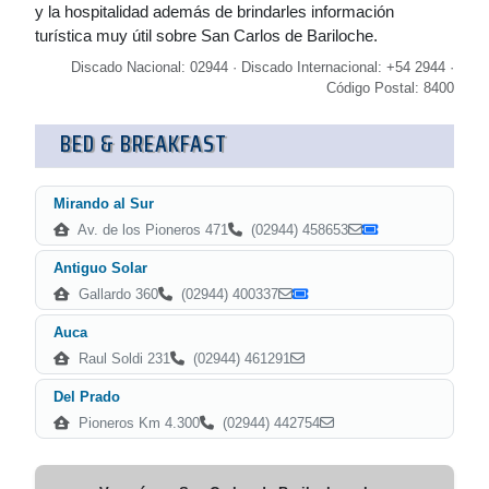
y la hospitalidad además de brindarles información
turística muy útil sobre San Carlos de Bariloche.
Discado Nacional: 02944 · Discado Internacional: +54 2944 ·
Código Postal: 8400
BED & BREAKFAST
Mirando al Sur
Av. de los Pioneros 471
(02944) 458653
Antiguo Solar
Gallardo 360
(02944) 400337
Auca
Raul Soldi 231
(02944) 461291
Del Prado
Pioneros Km 4.300
(02944) 442754