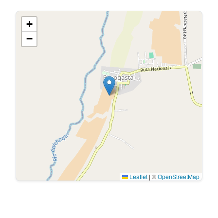
+
−
Leaflet
|
©
OpenStreetMap