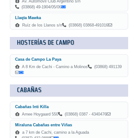
Av. Automóvil Club Argentino s/n
(03868) 49-1904/05/06
Llaqta Mawka
Ruíz de los Llanos s/n
(03868) 03868-491016
HOSTERÍAS DE CAMPO
Casa de Campo La Paya
A 8 Km de Cachi - Camino a Molinos
(03868) 491139
CABAÑAS
Cabañas Inti Killa
Arnee Hoygaard 550
(03868) 0387 - 4340476
Miraluna Cabañas entre Viñas
a 7 km de Cachi, camino a la Aguada