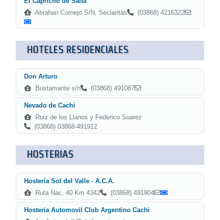
El Capricho de Salta
Abrahan Cornejo S/N, Seclantás
(03868) 4216322
HOTELES RESIDENCIALES
Don Arturo
Bustamante s/n
(03868) 491087
Nevado de Cachi
Ruiz de los Llanos y Federico Suarez
(03868) 03868-491912
HOSTERIAS
Hostería Sol del Valle - A.C.A.
Ruta Nac. 40 Km 4342
(03868) 491904
Hosteria Automovil Club Argentino Cachi