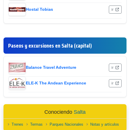
Hostal Tobias
ir
Paseos y excursiones en Salta (capital)
Balance Travel Adventure
ir
ELE-K The Andean Experience
ir
Conociendo
Salta
Trenes
Termas
Parques Nacionales
Notas y artículos