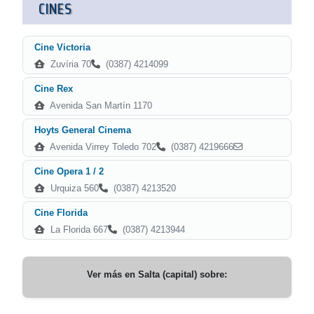
CINES
Cine Victoria
Zuvíria 70
(0387) 4214099
Cine Rex
Avenida San Martín 1170
Hoyts General Cinema
Avenida Virrey Toledo 702
(0387) 4219666
Cine Opera 1 / 2
Urquiza 560
(0387) 4213520
Cine Florida
La Florida 667
(0387) 4213944
Ver más en
Salta (capital)
sobre: