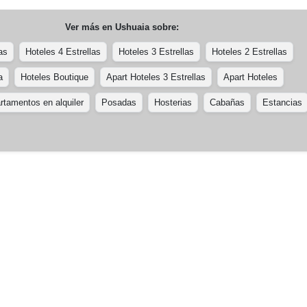
Ver más en
Ushuaia
sobre:
as
Hoteles 4 Estrellas
Hoteles 3 Estrellas
Hoteles 2 Estrellas
a
Hoteles Boutique
Apart Hoteles 3 Estrellas
Apart Hoteles
rtamentos en alquiler
Posadas
Hosterias
Cabañas
Estancias