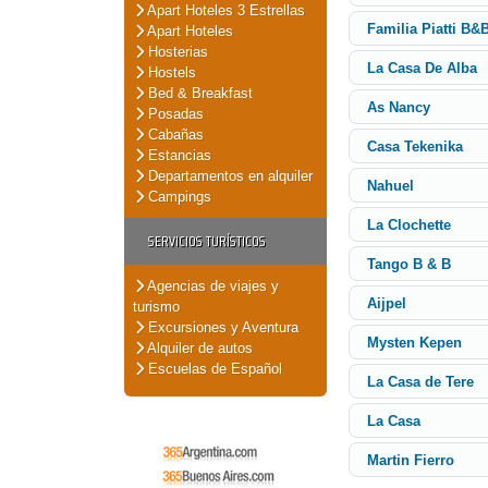
Apart Hoteles 3 Estrellas
Familia Piatti B&
Apart Hoteles
Hosterias
La Casa De Alba
Hostels
Bed & Breakfast
As Nancy
Posadas
Cabañas
Casa Tekenika
Estancias
Departamentos en alquiler
Nahuel
Campings
La Clochette
SERVICIOS TURÍSTICOS
Tango B & B
Agencias de viajes y
Aijpel
turismo
Excursiones y Aventura
Mysten Kepen
Alquiler de autos
Escuelas de Español
La Casa de Tere
La Casa
Martin Fierro