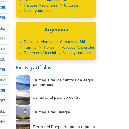
Parques Nacionales
Circuitos
Notas y artículos
3
Argentina
117
Datos
Historia
Centros de Ski
Termas
Trenes
Parques Nacionales
8
Patrimonio Mundial
Notas y artículos
416
Notas y artículos
La magia de los centros de esquí
1
en Ushuaia
Ushuaia, el paraíso del Sur
2
2
La magia del Beagle
5
Tierra del Fuego de punta a punta