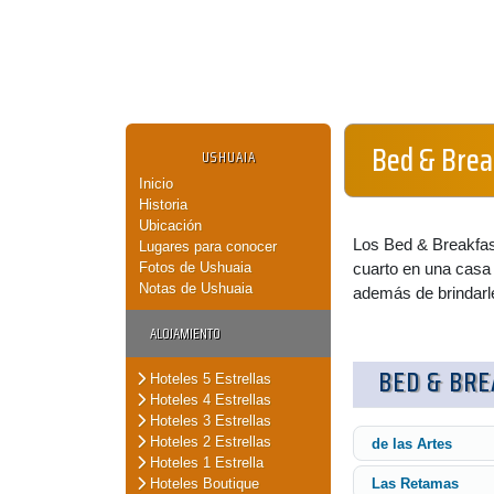
Bed & Brea
USHUAIA
Inicio
Historia
Ubicación
Los Bed & Breakfas
Lugares para conocer
Fotos de Ushuaia
cuarto en una casa d
Notas de Ushuaia
además de brindarle
ALOJAMIENTO
BED & BRE
Hoteles 5 Estrellas
Hoteles 4 Estrellas
Hoteles 3 Estrellas
Hoteles 2 Estrellas
de las Artes
Hoteles 1 Estrella
Hoteles Boutique
Las Retamas