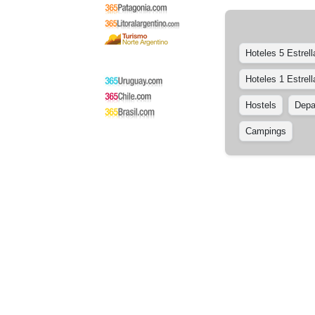
Hoteles 5 Estrell
Hoteles 1 Estrell
Hostels
Depa
Campings