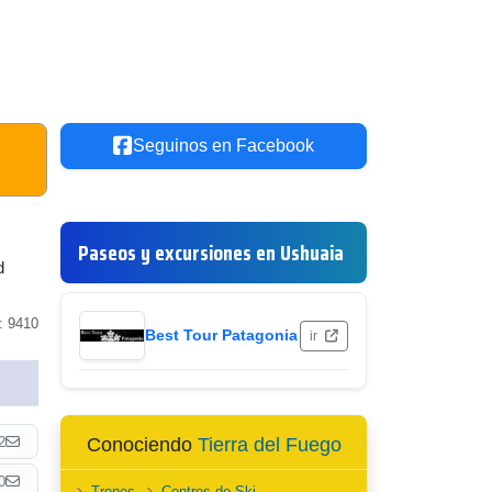
Seguinos en Facebook
Paseos y excursiones en Ushuaia
d
: 9410
Best Tour Patagonia
ir
2
Conociendo
Tierra del Fuego
0
Trenes
Centros de Ski