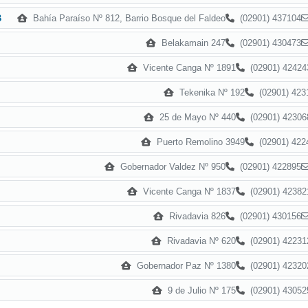
Bahía Paraíso Nº 812, Barrio Bosque del Faldeo
(02901) 437104
B
Belakamain 247
(02901) 430473
Vicente Canga Nº 1891
(02901) 42424
Tekenika Nº 192
(02901) 423
25 de Mayo Nº 440
(02901) 42306
Puerto Remolino 3949
(02901) 422
Gobernador Valdez Nº 950
(02901) 422895
Vicente Canga Nº 1837
(02901) 42382
Rivadavia 826
(02901) 430156
Rivadavia Nº 620
(02901) 42231
Gobernador Paz Nº 1380
(02901) 42320
9 de Julio Nº 175
(02901) 43052