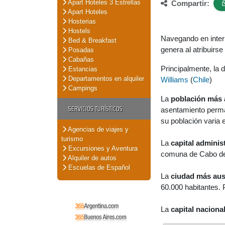
Apart Hoteles 3 Estrellas
Compartir:
Apart Hoteles
Hosterias
Hostels
Navegando en inter
Bed & Breakfast
genera al atribuirse
Posadas
Cabañas
Principalmente, la 
Estancias
Departamentos en alquiler
Williams
(
Chile
)
Campings
La
población más 
SERVICIOS TURÍSTICOS
asentamiento perman
su población varia e
Agencias de viajes y
turismo
La
capital adminis
Excursiones y Aventura
comuna de Cabo de 
Alquiler de autos
Escuelas de Español
La
ciudad más aus
60.000 habitantes. 
La
capital naciona