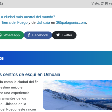
012
Visto: 2418 v
La ciudad más austral del mundo?
.
e
Tierra del Fuego
y de
Ushuaia
en
365patagonia.com
.
WhatsApp
Facebook
Twitter
los
s centros de esquí en Ushuaia
a como la ciudad del fin
estino único en
ce una experiencia
os amantes de los
no. Ubicada en la
 del Fuego, este rincón