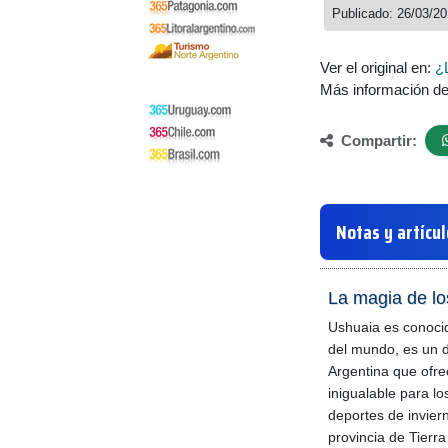
Publicado: 26/03/2
Ver el original en:
¿
Más información d
Compartir:
Notas y artícu
La magia de lo
Ushuaia es conocid
del mundo, es un d
Argentina que ofre
inigualable para l
deportes de invier
provincia de Tierra