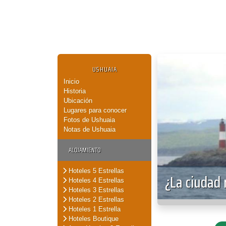
USHUAIA
Inicio
Historia
Ubicación
Lugares para conocer
Fotos de Ushuaia
Notas de Ushuaia
ALOJAMIENTO
Hoteles 5 Estrellas
¿La ciudad
Hoteles 4 Estrellas
Hoteles 3 Estrellas
Hoteles 2 Estrellas
Hoteles 1 Estrella
Hoteles Boutique