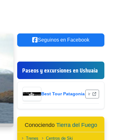
Seguinos en Facebook
Paseos y excursiones en Ushuaia
Best Tour Patagonia
ir
Conociendo
Tierra del Fuego
Trenes
Centros de Ski