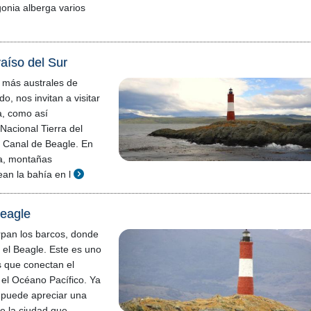
onia alberga varios
raíso del Sur
 más australes de
o, nos invitan a visitar
a, como así
Nacional Tierra del
l Canal de Beagle. En
a, montañas
an la bahía en l
Beagle
pan los barcos, donde
 el Beagle. Este es uno
s que conectan el
 el Océano Pacífico. Ya
 puede apreciar una
e la ciudad que