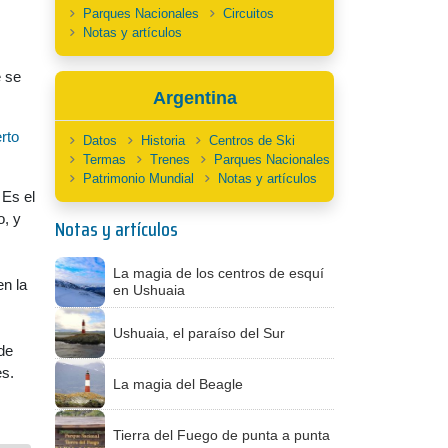
Parques Nacionales
Circuitos
Notas y artículos
e se
Argentina
rto
Datos
Historia
Centros de Ski
Termas
Trenes
Parques Nacionales
Patrimonio Mundial
Notas y artículos
 Es el
o, y
Notas y artículos
La magia de los centros de esquí
en la
en Ushuaia
Ushuaia, el paraíso del Sur
de
es.
La magia del Beagle
Tierra del Fuego de punta a punta