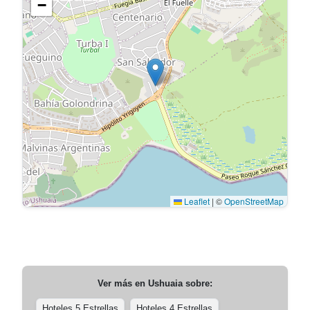
−
Leaflet
|
©
OpenStreetMap
Ver más en
Ushuaia
sobre:
Hoteles 5 Estrellas
Hoteles 4 Estrellas