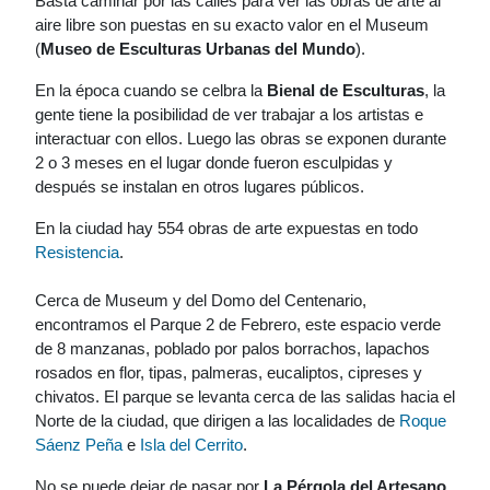
Basta caminar por las calles para ver las obras de arte al
aire libre son puestas en su exacto valor en el Museum
(
Museo de Esculturas Urbanas del Mundo
).
En la época cuando se celbra la
Bienal de Esculturas
, la
gente tiene la posibilidad de ver trabajar a los artistas e
interactuar con ellos. Luego las obras se exponen durante
2 o 3 meses en el lugar donde fueron esculpidas y
después se instalan en otros lugares públicos.
En la ciudad hay 554 obras de arte expuestas en todo
Resistencia
.
Cerca de Museum y del Domo del Centenario,
encontramos el Parque 2 de Febrero, este espacio verde
de 8 manzanas, poblado por palos borrachos, lapachos
rosados en flor, tipas, palmeras, eucaliptos, cipreses y
chivatos. El parque se levanta cerca de las salidas hacia el
Norte de la ciudad, que dirigen a las localidades de
Roque
Sáenz Peña
e
Isla del Cerrito
.
No se puede dejar de pasar por
La Pérgola del Artesano