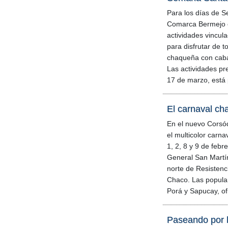
Para los días de S
Comarca Bermejo o
actividades vincul
para disfrutar de t
chaqueña con caba
Las actividades pr
17 de marzo, está 
El carnaval c
En el nuevo Corsó
el multicolor carna
1, 2, 8 y 9 de febre
General San Martí
norte de Resistenci
Chaco. Las popula
Porá y Sapucay, of
Paseando por l