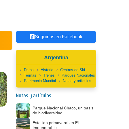
Seguinos en Facebook
Argentina
Datos
Historia
Centros de Ski
Termas
Trenes
Parques Nacionales
Patrimonio Mundial
Notas y artículos
Notas y artículos
Parque Nacional Chaco, un oasis
de biodiversidad
Estallido primaveral en El
Impenetrable