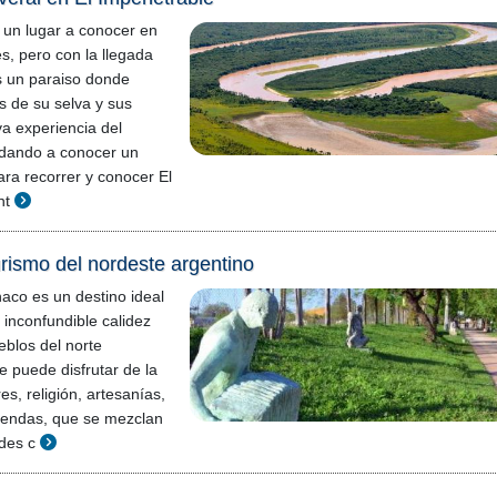
 un lugar a conocer en
s, pero con la llegada
s un paraiso donde
s de su selva y sus
va experiencia del
dando a conocer un
ra recorrer y conocer El
nt
urismo del nordeste argentino
haco es un destino ideal
a inconfundible calidez
eblos del norte
e puede disfrutar de la
es, religión, artesanías,
eyendas, que se mezclan
ades c