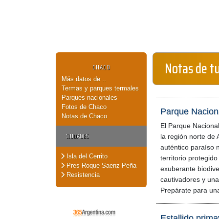
Notas de t
CHACO
Más datos de ..
Termas y parques termales
Parques nacionales
Fotos de Chaco
Parque Naciona
Notas de Chaco
El Parque Naciona
CIUDADES
la región norte de
auténtico paraíso n
Isla del Cerrito
territorio protegid
Pres Roque Saenz Peña
exuberante biodive
Resistencia
cautivadores y una 
Prepárate para un
Estallido prim