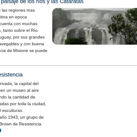
l paisaje de los ríos y las Cataratas
de las regiones mas
ntina en epoca
 cuenta con muchas
, tanto sobre el Río
uguay, por sus grandes
avegables y con buena
ncia de Misione se puede
esistencia
rivada, la capital del
 en un museo al aire
endo la cantidad de
adas por toda la ciudad,
0 esculturas.
 año 1943, un grupo de
 Brown de Resistencia