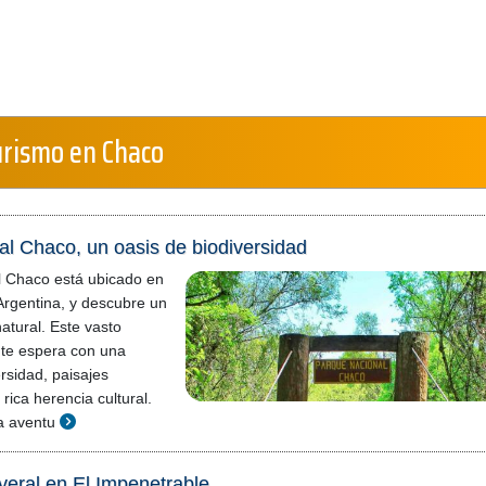
urismo en Chaco
l Chaco, un oasis de biodiversidad
l Chaco está ubicado en
 Argentina, y descubre un
atural. Este vasto
o te espera con una
rsidad, paisajes
rica herencia cultural.
a aventu
averal en El Impenetrable