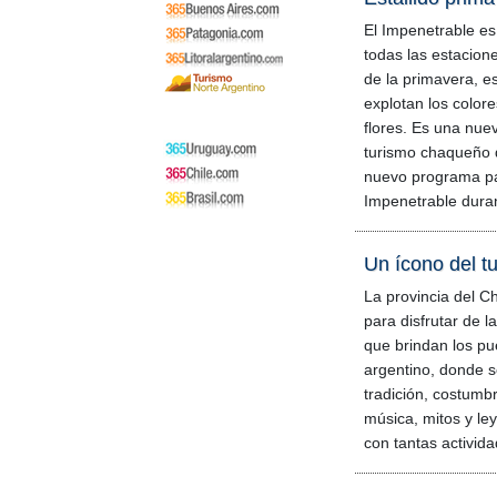
El Impenetrable es
todas las estacione
de la primavera, e
explotan los colore
flores. Es una nue
turismo chaqueño 
nuevo programa pa
Impenetrable dura
Un ícono del t
La provincia del C
para disfrutar de l
que brindan los pu
argentino, donde s
tradición, costumbr
música, mitos y l
con tantas activid