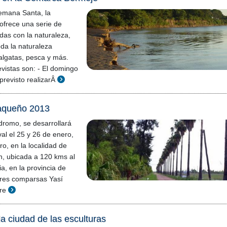
emana Santa, la
frece una serie de
adas con la naturaleza,
oda la naturaleza
lgatas, pesca y más.
evistas son: - El domingo
previsto realizarÂ
haqueño 2013
dromo, se desarrollará
val el 25 y 26 de enero,
ro, en la localidad de
n, ubicada a 120 kms al
a, en la provincia de
res comparsas Yasí
re
a ciudad de las esculturas