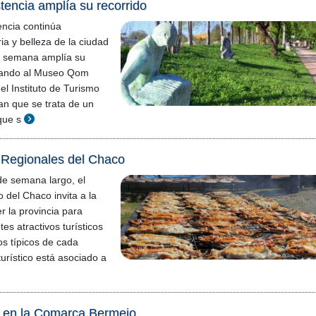
tencia amplía su recorrido
encia continúa
ia y belleza de la ciudad
de semana amplía su
orando al Museo Qom
el Instituto de Turismo
n que se trata de un
que s
 Regionales del Chaco
de semana largo, el
o del Chaco invita a la
r la provincia para
tes atractivos turísticos
os típicos de cada
urístico está asociado a
en la Comarca Bermejo