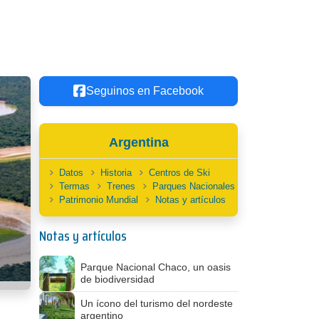
Seguinos en Facebook
Argentina
Datos
Historia
Centros de Ski
Termas
Trenes
Parques Nacionales
Patrimonio Mundial
Notas y artículos
Notas y artículos
Parque Nacional Chaco, un oasis
de biodiversidad
Un ícono del turismo del nordeste
argentino