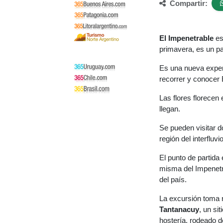
Compartir:
El Impenetrable
es
primavera, es un pa
Es una nueva exper
recorrer y conocer 
Las flores florecen
llegan.
Se pueden visitar d
región del interfluv
El punto de partida
misma del Impenetra
del país.
La excursión toma 
Tantanacuy
, un si
hostería, rodeado d