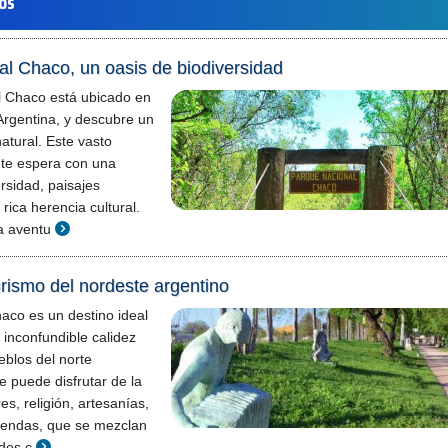
los
l Chaco, un oasis de biodiversidad
l Chaco está ubicado en
 Argentina, y descubre un
atural. Este vasto
o te espera con una
rsidad, paisajes
rica herencia cultural.
a aventu
urismo del nordeste argentino
haco es un destino ideal
a inconfundible calidez
eblos del norte
e puede disfrutar de la
es, religión, artesanías,
eyendas, que se mezclan
ades c