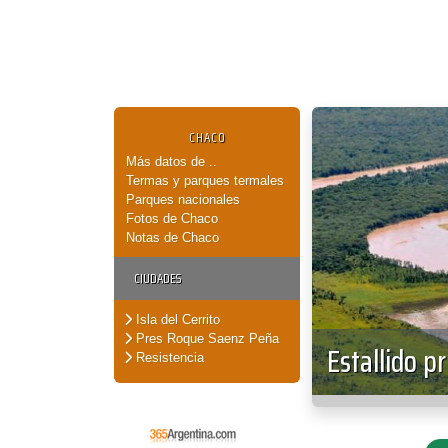
CHACO
Más datos de ..
Termas y parques termales
Parques nacionales
Fotos de Chaco
Notas de Chaco
CIUDADES
Isla del Cerrito
Pres Roque Saenz Peña
Estallido p
Resistencia