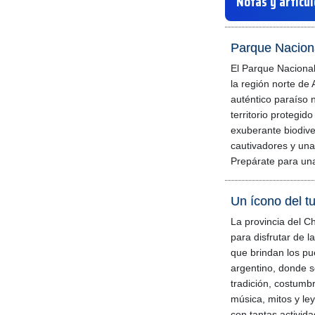
Notas y artícu
Parque Naciona
El Parque Naciona
la región norte de
auténtico paraíso n
territorio protegid
exuberante biodive
cautivadores y una 
Prepárate para un
Un ícono del t
La provincia del C
para disfrutar de l
que brindan los pu
argentino, donde s
tradición, costumbr
música, mitos y l
con tantas activid