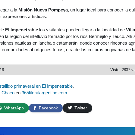
legar a la
Misión Nueva Pompeya
, un lugar ideal para conocer la cul
s expresiones artísticas.
 de
El Impenetrable
los visitantes pueden llegar a la localidad de
Vill
en la región del intefluvio formado por los ríos Bermejito y Teuco. Allí 
siones nauticas en lancha o catamarán, donde conocer rincones ag
ar comunidades aborígenes tobas, otra de las culturas originarias de l
016
Visto: 2837 v
stallido primaveral en El Impenetrable
.
e
Chaco
en
365litoralargentino.com
.
WhatsApp
Facebook
Twitter