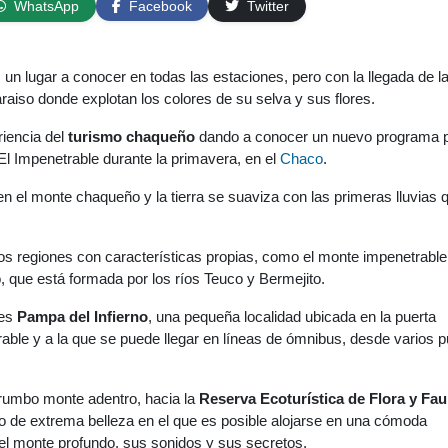
WhatsApp
Facebook
Twitter
 un lugar a conocer en todas las estaciones, pero con la llegada de l
raiso donde explotan los colores de su selva y sus flores.
iencia del
turismo chaqueño
dando a conocer un nuevo programa 
El Impenetrable durante la primavera, en el
Chaco
.
 en el monte chaqueño y la tierra se suaviza con las primeras lluvias 
os regiones con características propias, como el monte impenetrable 
io, que está formada por los ríos Teuco y Bermejito.
 es
Pampa del Infierno
, una pequeña localidad ubicada en la puerta
ble y a la que se puede llegar en líneas de ómnibus, desde varios 
rumbo monte adentro, hacia la
Reserva Ecoturística de Flora y Fa
tio de extrema belleza en el que es posible alojarse en una cómoda
el monte profundo, sus sonidos y sus secretos.