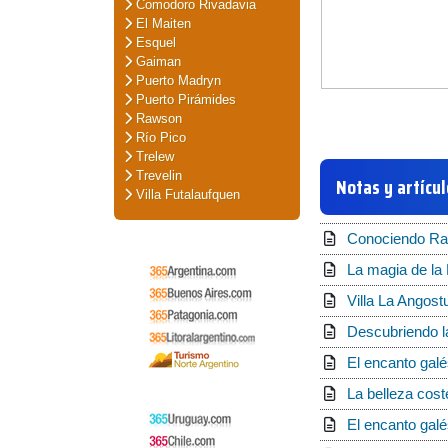
Comodoro Rivadavia
El Maiten
Esquel
Gaiman
Puerto Madryn
Puerto Pirámides
Rawson
Río Pico
Trelew
Trevelin
Notas y artícu
Villa Futalaufquen
Conociendo Raw
La magia de la
Villa La Angost
Descubriendo l
El encanto galé
La belleza cos
El encanto gal