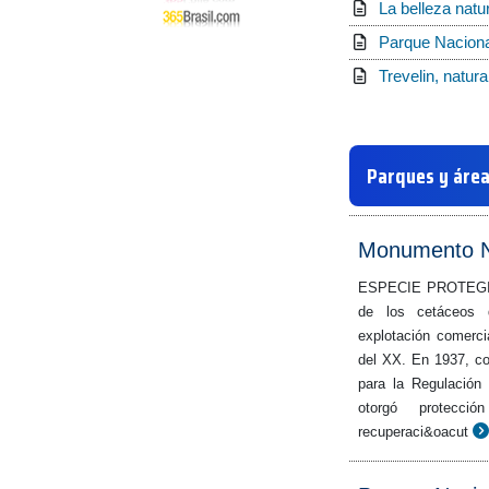
La belleza natu
Parque Nacional
Trevelin, natur
Parques y área
Monumento Na
ESPECIE PROTEGIDA 
de los cetáceos 
explotación comercia
del XX. En 1937, co
para la Regulación
otorgó protecci
recuperaci&oacut