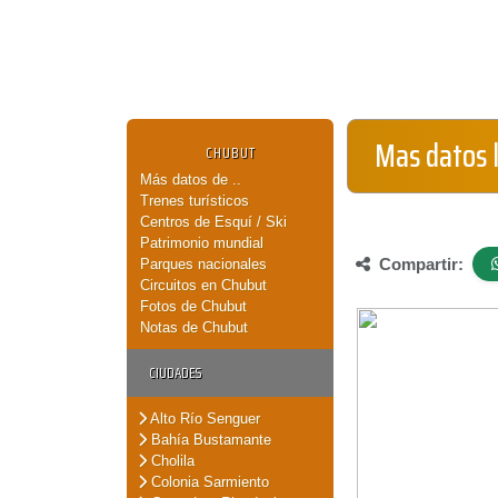
Mas datos 
CHUBUT
Más datos de ..
Trenes turísticos
Centros de Esquí / Ski
Patrimonio mundial
Compartir:
Parques nacionales
Circuitos en Chubut
Fotos de Chubut
Notas de Chubut
CIUDADES
Alto Río Senguer
Bahía Bustamante
Cholila
Colonia Sarmiento