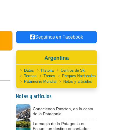
Seguinos en Facebook
Argentina
Datos
Historia
Centros de Ski
Termas
Trenes
Parques Nacionales
Patrimonio Mundial
Notas y artículos
Notas y artículos
Conociendo Rawson, en la costa
de la Patagonia
La magia de la Patagonia en
Esquel, un destino encantador