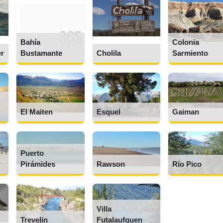
Bahía
Colonia
er
Bustamante
Cholila
Sarmiento
El Maiten
Esquel
Gaiman
Puerto
Pirámides
Rawson
Río Pico
Villa
Trevelin
Futalaufquen