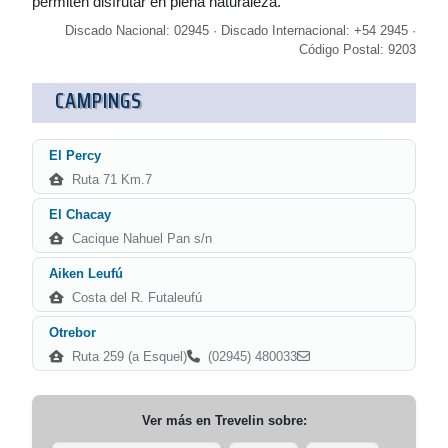
permiten disfrutar en plena naturaleza.
Discado Nacional: 02945 · Discado Internacional: +54 2945 ·
Código Postal: 9203
CAMPINGS
El Percy
Ruta 71 Km.7
El Chacay
Cacique Nahuel Pan s/n
Aiken Leufú
Costa del R. Futaleufú
Otrebor
Ruta 259 (a Esquel)
(02945) 480033
Ver más en
Trevelin
sobre: