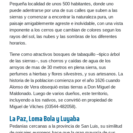
Pequeña localidad de unos 500 habitantes, donde uno
puede adentrarse por una de sus calles que suben a las
sierras y comenzar a encontrar la naturaleza pura, un
paisaje amigablemente agreste e inolvidable, con una vista
imponente a los cerros que cambian de colores segun los
rayos del sol, las nubes y las sombras de los diferentes
horarios.
Tiene como atractivos bosques de tabaquillo –tipico árbol
de las sierras–, sus chorros y caídas de agua de los
arroyos de mas de 30 metros en plena sierra, sus
perfumes a hierbas y flores silvestres, y sus artesanos. La
historia de la poblacion comienza por el año 1626 cuando
Alonso de Vera obsequió estas tierras a Don Miguel de
Maldonado. Luego de varios dueños, este territorio,
incluyendo a los nativos, se convirtió en propiedad de
Miguel de Vilches (03544-482058).
La Paz, Loma Bola y Luyaba
Pedanías cercanas a la provincia de San Luis, su similitud
de paisajes europeos hace que la gran mayoría de sus