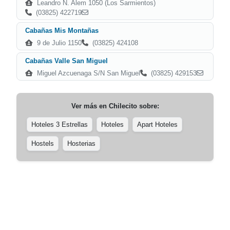
Leandro N. Alem 1050 (Los Sarmientos)
(03825) 422719
Cabañas Mis Montañas
9 de Julio 1150
(03825) 424108
Cabañas Valle San Miguel
Miguel Azcuenaga S/N San Miguel
(03825) 429153
Ver más en
Chilecito
sobre:
Hoteles 3 Estrellas
Hoteles
Apart Hoteles
Hostels
Hosterias