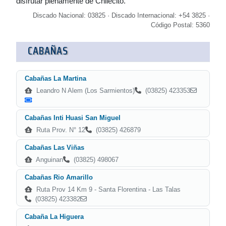
disfrutar plenamente de Chilecito.
Discado Nacional: 03825 · Discado Internacional: +54 3825 ·
Código Postal: 5360
CABAÑAS
Cabañas La Martina
Leandro N Alem (Los Sarmientos)
(03825) 423353
Cabañas Inti Huasi San Miguel
Ruta Prov. N° 12
(03825) 426879
Cabañas Las Viñas
Anguinan
(03825) 498067
Cabañas Rio Amarillo
Ruta Prov 14 Km 9 - Santa Florentina - Las Talas
(03825) 423382
Cabaña La Higuera