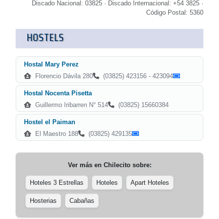
Discado Nacional: 03825 · Discado Internacional: +54 3825 ·
Código Postal: 5360
HOSTELS
Hostal Mary Perez
Florencio Dávila 280
(03825) 423156 - 423094
Hostal Nocenta Pisetta
Guillermo Iribarren N° 514
(03825) 15660384
Hostel el Paiman
El Maestro 188
(03825) 429135
Ver más en
Chilecito
sobre:
Hoteles 3 Estrellas
Hoteles
Apart Hoteles
Hosterias
Cabañas