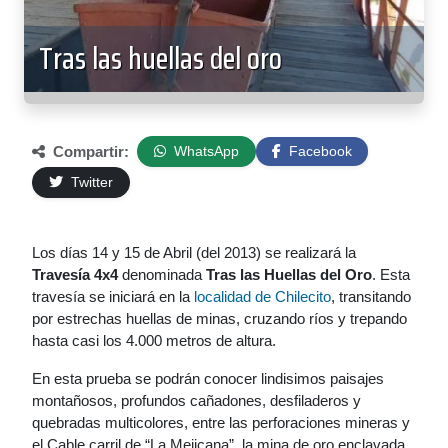
Tras las huellas del oro
Compartir:
WhatsApp
Facebook
Twitter
Los días 14 y 15 de Abril (del 2013) se realizará la
Travesía 4x4
denominada
Tras las Huellas del Oro
. Esta
travesía se iniciará en la
localidad de Chilecito
, transitando
por estrechas huellas de minas, cruzando ríos y trepando
hasta casi los 4.000 metros de altura.
En esta prueba se podrán conocer lindisimos paisajes
montañosos, profundos cañadones, desfiladeros y
quebradas multicolores, entre las perforaciones mineras y
el Cable carril de “La Mejicana”, la mina de oro enclavada