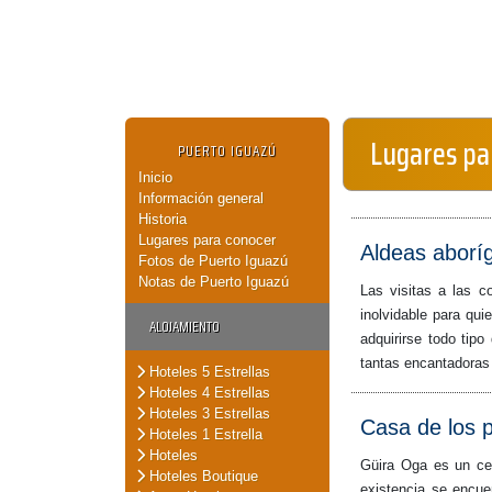
Lugares pa
PUERTO IGUAZÚ
Inicio
Información general
Historia
Lugares para conocer
Aldeas aborí
Fotos de Puerto Iguazú
Notas de Puerto Iguazú
Las visitas a las c
inolvidable para qui
ALOJAMIENTO
adquirirse todo tipo
tantas encantadoras
Hoteles 5 Estrellas
Hoteles 4 Estrellas
Hoteles 3 Estrellas
Casa de los 
Hoteles 1 Estrella
Hoteles
Güira Oga es un cen
Hoteles Boutique
existencia se encue