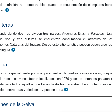
 de extinción, así como también planes de recuperación de ejemplares heri
 au
nteras
undo donde dos ríos dividen tres países: Argentina, Brasil y Paraguay. Es
os ríos y tres culturas se encuentran consumando el atractivo de la
ntes Cataratas del Iguazú. Desde este sitio turístico pueden observarse los
stingui&
nda
ocido especialmente por sus yacimientos de piedras semipreciosas, turqu
 de roca. Las minas fueron localizadas en 1976 y desde entonces pasaron 
da para todos aquellos que llegan hasta las Cataratas. En su interior se ori
cios, entre otras variedades, y pueden ser a
es de la Selva