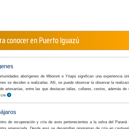
ra conocer en Puerto Iguazú
genes
omunidades aborígenes de Mbororé e Yriapú significan una experiencia ún
enes se deciden a realizarlas. Allí, se puede observar la observar la realizac
 de artesanías, entre las que destacan tallas, collares, cestos, además de 
 cre
pájaros
tro de recuperación y cría de aves pertenecientes a la selva del Paraná
ntra amenazada. Desde aquí se desarrollan programas de cría en cautiver