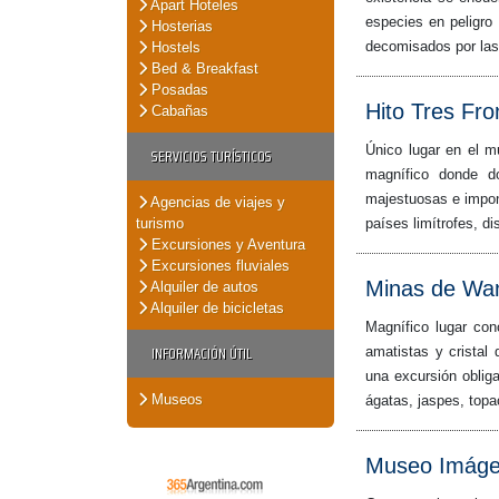
Apart Hoteles
especies en peligro
Hosterias
decomisados por las
Hostels
Bed & Breakfast
Posadas
Hito Tres Fro
Cabañas
Único lugar en el m
SERVICIOS TURÍSTICOS
magnífico donde d
majestuosas e impone
Agencias de viajes y
turismo
países limítrofes, di
Excursiones y Aventura
Excursiones fluviales
Minas de Wa
Alquiler de autos
Alquiler de bicicletas
Magnífico lugar con
INFORMACIÓN ÚTIL
amatistas y cristal
una excursión obliga
Museos
ágatas, jaspes, topa
Museo Imágen