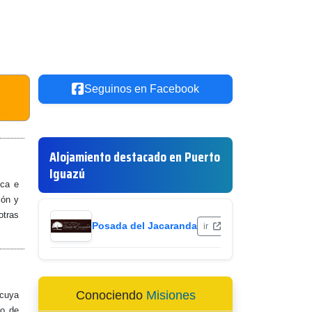
Seguinos en Facebook
Alojamiento destacado en Puerto
Iguazú
ica e
ión y
otras
Posada del Jacaranda
ir
Conociendo
Misiones
 cuya
io de