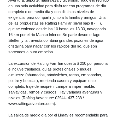
Aventura, deporte, naturaleza y diversión. Todo ello reunido
en una sola actividad para disfrutar con programas de día
completo o de medio día y con distintos niveles de
exigencia, para compartir junto a la familia y amigos. Una
de las propuestas es Rafting Familiar (nivel bajo II - III),
que se extiende desde las 10 hasta las 18.30, navegando
16 km por el río Manso Inferior. Se parte desde el lago
Steffen y la travesía combina grandes pozones de agua
cristalina para nadar con los rápidos del río, que son
sorteados a pura emoción.
La excursión de Rafting Familiar cuesta $ 290 por persona
e incluye traslados, guías profesionales bilingües,
almuerzo (ahumados, sándwiches, tartas, empanadas,
postre y bebidas), merienda casera y equipamiento
completo: traje de neoprén, campera impermeable,
salvavidas, remos y cascos. Hay variadas aventuras y
niveles (Rafting Adventure: 02944- 437-238 /
www.raftingadventure.com).
La salida de medio día por el Limay es recomendable para