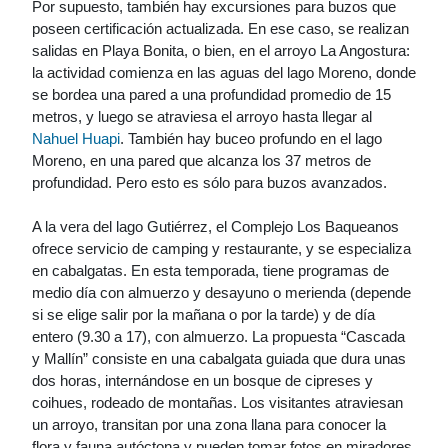
Por supuesto, también hay excursiones para buzos que
poseen certificación actualizada. En ese caso, se realizan
salidas en Playa Bonita, o bien, en el arroyo La Angostura:
la actividad comienza en las aguas del lago Moreno, donde
se bordea una pared a una profundidad promedio de 15
metros, y luego se atraviesa el arroyo hasta llegar al
Nahuel Huapi
. También hay buceo profundo en el lago
Moreno, en una pared que alcanza los 37 metros de
profundidad. Pero esto es sólo para buzos avanzados.
A la vera del lago Gutiérrez, el Complejo Los Baqueanos
ofrece servicio de camping y restaurante, y se especializa
en cabalgatas. En esta temporada, tiene programas de
medio día con almuerzo y desayuno o merienda (depende
si se elige salir por la mañana o por la tarde) y de día
entero (9.30 a 17), con almuerzo. La propuesta “Cascada
y Mallín” consiste en una cabalgata guiada que dura unas
dos horas, internándose en un bosque de cipreses y
coihues, rodeado de montañas. Los visitantes atraviesan
un arroyo, transitan por una zona llana para conocer la
flora y fauna autóctona y pueden tomar fotos en miradores,