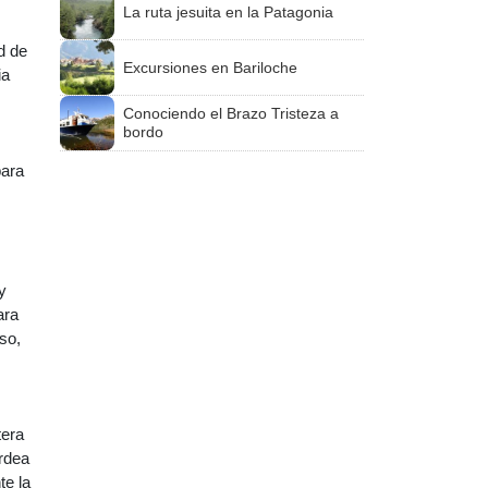
La ruta jesuita en la Patagonia
d de
Excursiones en Bariloche
ia
Conociendo el Brazo Tristeza a
bordo
para
y
ara
so,
tera
ordea
te la