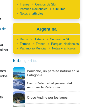
Trenes
Centros de Ski
Parques Nacionales
Circuitos
Notas y artículos
e
s de
Argentina
Datos
Historia
Centros de Ski
Termas
Trenes
Parques Nacionales
co
Patrimonio Mundial
Notas y artículos
alizar
Notas y artículos
ores
Bariloche, un paraíso natural en la
Patagonia
todos
Cerro Catedral, el paraíso del
esquí en la Patagonia
to
Cruce Andino por los lagos