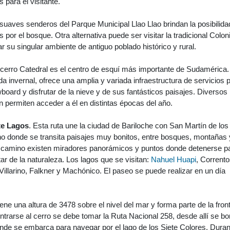
s para el visitante.
s suaves senderos del Parque Municipal Llao Llao brindan la posibilida
 por el bosque. Otra alternativa puede ser visitar la tradicional Colon
r su singular ambiente de antiguo poblado histórico y rural.
l cerro Catedral es el centro de esquí más importante de Sudamérica.
a invernal, ofrece una amplia y variada infraestructura de servicios 
wboard y disfrutar de la nieve y de sus fantásticos paisajes. Diversos
 permiten acceder a él en distintas épocas del año.
te Lagos
. Esta ruta une la ciudad de Bariloche con San Martín de los
o donde se transita paisajes muy bonitos, entre bosques, montañas 
del camino existen miradores panorámicos y puntos donde detenerse p
ar de la naturaleza. Los lagos que se visitan:
Nahuel Huapi
, Corrento
illarino, Falkner y Machónico. El paseo se puede realizar en un día
iene una altura de 3478 sobre el nivel del mar y forma parte de la fron
ntrarse al cerro se debe tomar la Ruta Nacional 258, desde allí se b
nde se embarca para navegar por el lago de los Siete Colores. Duran