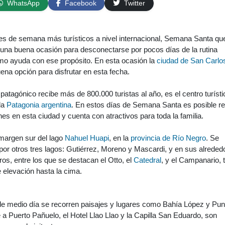
WhatsApp
Facebook
Twitter
nes de semana más turísticos a nivel internacional, Semana Santa qu
 una buena ocasión para desconectarse por pocos días de la rutina
ismo ayuda con ese propósito. En esta ocasión la
ciudad de San Carlo
na opción para disfrutar en esta fecha.
patagónico recibe más de 800.000 turistas al año, es el centro turísti
la
Patagonia argentina
. En estos días de Semana Santa es posible re
nes en esta ciudad y cuenta con atractivos para toda la familia.
 margen sur del lago
Nahuel Huapi
, en la
provincia de Río Negro
. Se
or otros tres lagos: Gutiérrez, Moreno y Mascardi, y en sus alreded
ros, entre los que se destacan el Otto, el
Catedral
, y el Campanario, 
 elevación hasta la cima.
de medio día se recorren paisajes y lugares como Bahía López y Pun
a Puerto Pañuelo, el Hotel Llao Llao y la Capilla San Eduardo, son