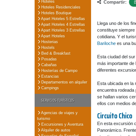
Hoteles
Compartir:
Hoteles Residenciales
Hoteles Boutique
Apart Hoteles 5 Estrellas
Llega uno de los fi
Apart Hoteles 4 Estrellas
constituye siempre
Apart Hoteles 3 Estrellas
Apart Hoteles
cotidiana. Y el tur
Hosterias
Bariloche
es una bue
Hostels
Bed & Breakfast
Esta ciudad del sur 
Posadas
más importante de 
Cabañas
diferentes excursio
Hosterías de Campo
Estancias
Departamentos en alquiler
Esta ubicada en la
Campings
encuentra rodeada p
se hallan varios cer
SERVICIOS TURÍSTICOS
ellos con medios de
Circuito Chico
Agencias de viajes y
turismo
En esta excursión 
Excursiones y Aventura
Panorámico. Frente 
Alquiler de autos
Escuelas de Español