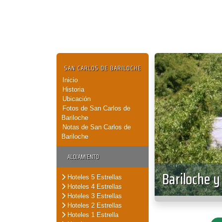
SAN CARLOS DE BARILOCHE
Inicio
Historia
Ubicación
Fotos de San Carlos de
Bariloche
Notas de San Carlos de
Bariloche
ALOJAMIENTO
Bariloche 
Hoteles 5 Estrellas
Hoteles 4 Estrellas
Hoteles 3 Estrellas
Hoteles 2 Estrellas
Hoteles 1 Estrella