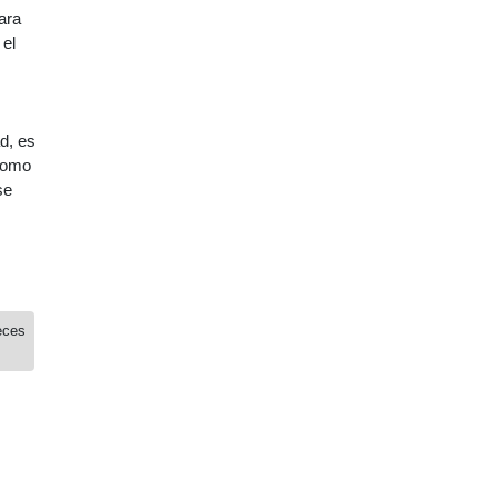
ara
 el
d, es
 como
se
eces