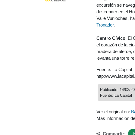
excursión se navega
descender en el Hot
Valle Vuriloches, h
Tronador
.
Centro Cívico
. El
el corazón de la c
madera de alerce, c
levanta una torre re
Fuente: La Capital
http://www.lacapita
Publicado: 14/03/2
Fuente: La Capital
Ver el original en:
B
Más información d
Compartir: