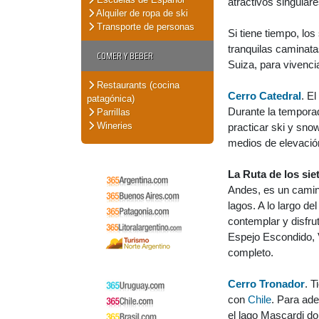
atractivos singulare
Alquiler de ropa de ski
Transporte de personas
Si tiene tiempo, lo
tranquilas caminatas
COMER Y BEBER
Suiza, para vivencia
Restaurants (cocina
Cerro Catedral
. E
patagónica)
Durante la temporad
Parrillas
Wineries
practicar ski y sno
medios de elevación
La Ruta de los sie
Andes, es un camin
lagos. A lo largo 
contemplar y disfrut
Espejo Escondido, V
completo.
Cerro Tronador
. T
con
Chile
. Para ade
el lago Mascardi do