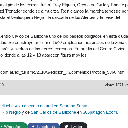
 al pie de los cerros Justo, Fray Elguea, Cresta de Gallo y Bonete p
el Tronador donde se almuerza. Reiniciamos la marcha terrestre por
asta el Ventisquero Negro, la cascada de los Alerces y la base del
 Centro Cívico de Bariloche uno de los paseos obligados en esta ciuda
iudad. Se construyó en el año 1940 empleando materiales de la zona
iprés y piedras de los cerros cercanos. En medio del Centro Cívico 
loj donde a las 12 y 18 aparecen figura móviles.
l.com.ar/ed_turismo/2010/3/edicion_73/contenidos/noticia_5360.html
010
Visto: 1371 v
ariloche y su encanto natural en Semana Santa
.
e
Río Negro
y de
San Carlos de Bariloche
en
365patagonia.com
.
WhatsApp
Facebook
Twitter