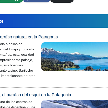
los
araíso natural en la Patagonia
da a orillas del
ahuel Huapi y rodeada
ntañas, esta localidad
mpresionante paisaje,
nos, sus bosques
anto alpino. Bariloche
u impresionante entorno
 el paraíso del esquí en la Patagonia
uno de los centros de
dos de Argentina y una