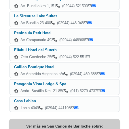
Av. Bustillo km 1,151
(02944) 521500
La Sirenuse Lake Suites
Av Bustillo 23.400
(02944) 448-048
Peninsula Petit Hotel
Av Campanario 493
(02944) 448968
Elfaltul Hotel del Suterh
Otto Goedecke 256
(02944) 522-551
Galileo Boutique Hotel
Av Antartida Argentina s/n
(02944) 460-388
Patagonia Vista Lodge & Spa
Avda. Bustillo Km. 21.850
(011) 5279.4737
Casa Labian
Lanin 4049
(02944) 441108
Ver más en
San Carlos de Bariloche
sobre: