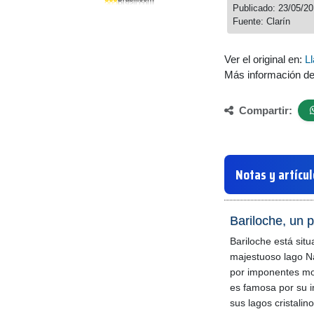
Publicado: 23/05/2
Fuente: Clarín
Ver el original en:
L
Más información d
Compartir:
Notas y artícu
Bariloche, un p
Bariloche está situa
majestuoso lago N
por imponentes mo
es famosa por su i
sus lagos cristali