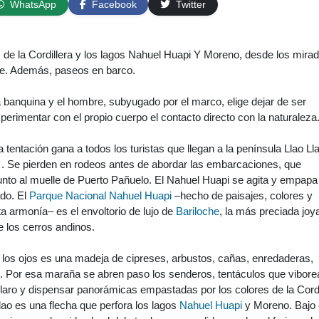
WhatsApp
Facebook
Twitter
de la Cordillera y los lagos Nahuel Huapi Y Moreno, desde los mira
ue. Además, paseos en barco.
a banquina y el hombre, subyugado por el marco, elige dejar de ser
perimentar con el propio cuerpo el contacto directo con la naturaleza
 tentación gana a todos los turistas que llegan a la península Llao Lla
e
. Se pierden en rodeos antes de abordar las embarcaciones, que
unto al muelle de Puerto Pañuelo. El Nahuel Huapi se agita y empapa 
ado. El
Parque Nacional Nahuel Huapi
–hecho de paisajes, colores y
a armonía– es el envoltorio de lujo de
Bariloche
, la más preciada joy
de los cerros andinos.
 los ojos es una madeja de cipreses, arbustos, cañas, enredaderas,
 Por esa maraña se abren paso los senderos, tentáculos que vibore
laro y dispensar panorámicas empastadas por los colores de la Cordi
lao es una flecha que perfora los lagos
Nahuel Huapi
y Moreno. Bajo 