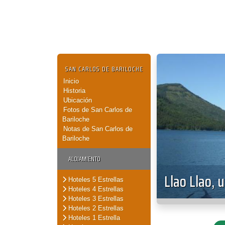
SAN CARLOS DE BARILOCHE
Inicio
Historia
Ubicación
Fotos de San Carlos de
Bariloche
Notas de San Carlos de
Bariloche
ALOJAMIENTO
Llao Llao, 
Hoteles 5 Estrellas
Hoteles 4 Estrellas
Hoteles 3 Estrellas
Hoteles 2 Estrellas
Hoteles 1 Estrella