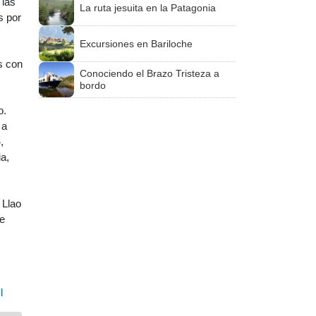
 las
La ruta jesuita en la Patagonia
s por
Excursiones en Bariloche
s con
Conociendo el Brazo Tristeza a
bordo
o.
 a
,
a,
 Llao
de
l