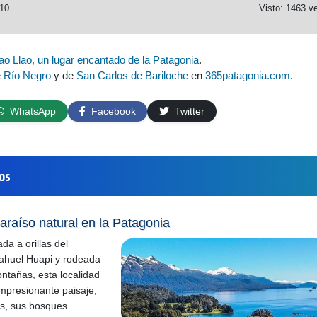
010
Visto: 1463 v
lao Llao, un lugar encantado de la Patagonia
.
e
Río Negro
y de
San Carlos de Bariloche
en
365patagonia.com
.
WhatsApp
Facebook
Twitter
los
araíso natural en la Patagonia
da a orillas del
ahuel Huapi y rodeada
ntañas, esta localidad
mpresionante paisaje,
nos, sus bosques