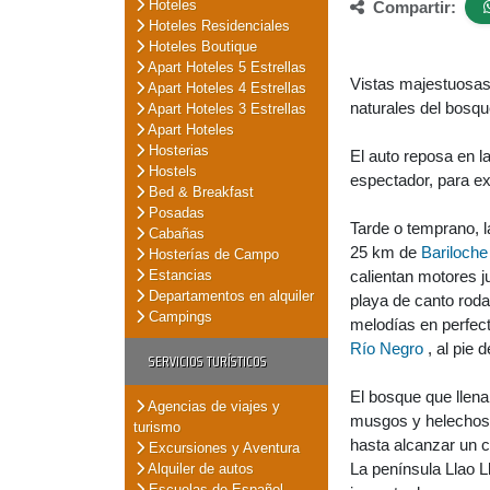
Hoteles
Compartir:
Hoteles Residenciales
Hoteles Boutique
Apart Hoteles 5 Estrellas
Vistas majestuosas 
Apart Hoteles 4 Estrellas
naturales del bosq
Apart Hoteles 3 Estrellas
Apart Hoteles
Hosterias
El auto reposa en l
Hostels
espectador, para ex
Bed & Breakfast
Posadas
Tarde o temprano, la
Cabañas
25 km de
Bariloch
Hosterías de Campo
Estancias
calientan motores j
Departamentos en alquiler
playa de canto rod
Campings
melodías en perfect
Río Negro
, al pie 
SERVICIOS TURÍSTICOS
El bosque que llena
Agencias de viajes y
musgos y helechos.
turismo
hasta alcanzar un c
Excursiones y Aventura
La península Llao L
Alquiler de autos
Escuelas de Español