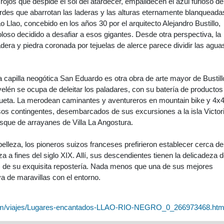
rojos que despide el sol del atardecer, empalidecen el azul furioso de
rdes que abarrotan las laderas y las alturas eternamente blanqueada
lao Llao, concebido en los años 30 por el arquitecto Alejandro Bustillo,
so decidido a desafiar a esos gigantes. Desde otra perspectiva, la
era y piedra coronada por tejuelas de alerce parece dividir las agua
 capilla neogótica San Eduardo es otra obra de arte mayor de Bustill
yelén se ocupa de deleitar los paladares, con su batería de productos
eta. La merodean caminantes y aventureros en mountain bike y 4x4
os contingentes, desembarcados de sus excursiones a la isla Victori
osque de arrayanes de Villa La Angostura.
 belleza, los pioneros suizos franceses prefirieron establecer cerca de
a a fines del siglo XIX. Allí, sus descendientes tienen la delicadeza 
os de su exquisita repostería. Nada menos que una de sus mejores
va de maravillas con el entorno.
n.com/viajes/Lugares-encantados-LLAO-RIO-NEGRO_0_266973468.htm