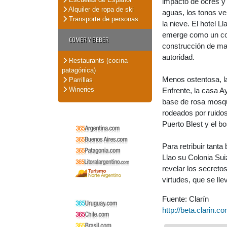
impacto de ocres y 
Alquiler de ropa de ski
aguas, los tonos ve
Transporte de personas
la nieve. El hotel L
emerge como un colo
COMER Y BEBER
construcción de mad
autoridad.
Restaurants (cocina
patagónica)
Menos ostentosa, la
Parrillas
Wineries
Enfrente, la casa A
base de rosa mosqu
rodeados por ruidos
Puerto Blest y el b
Para retribuir tanta
Llao su Colonia Suiz
revelar los secret
virtudes, que se lle
Fuente: Clarín
http://beta.clari