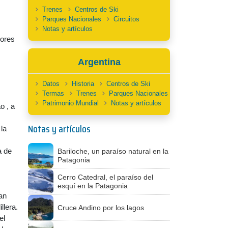
Trenes
Centros de Ski
Parques Nacionales
Circuitos
Notas y artículos
dores
Argentina
.
Datos
Historia
Centros de Ski
Termas
Trenes
Parques Nacionales
Patrimonio Mundial
Notas y artículos
o , a
Notas y artículos
la
a de
Bariloche, un paraíso natural en la
Patagonia
Cerro Catedral, el paraíso del
esquí en la Patagonia
an
llera.
Cruce Andino por los lagos
el