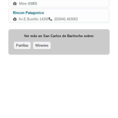
Mitre 408
Rincon Patagonico
Av.E.Bustillo 14200
(02944) 463063
Ver más en
San Carlos de Bariloche
sobre:
Parrillas
Wineries