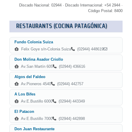
Discado Nacional: 02944 · Discado Internacional: +54 2944 ·
Código Postal: 8400
RESTAURANTS (COCINA PATAGÓNICA)
Fundo Colonia Suiza
Felix Goye s/n-Colonia Suiza
(02944) 448619
Don Molina Asador Criollo
Av.San Martín 605
(02944) 436616
Algos del Faldeo
Av.Pioneros 4540
(02944) 442757
A Los Bifes
Av.E.Bustillo 6000
(02944) 443349
El Patacon
Av.E.Bustillo 7000
(02944) 442898
Don Juan Restaurante