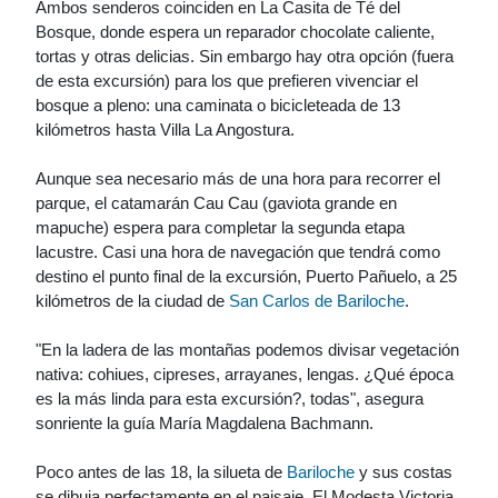
Ambos senderos coinciden en La Casita de Té del
Bosque, donde espera un reparador chocolate caliente,
tortas y otras delicias. Sin embargo hay otra opción (fuera
de esta excursión) para los que prefieren vivenciar el
bosque a pleno: una caminata o bicicleteada de 13
kilómetros hasta Villa La Angostura.
Aunque sea necesario más de una hora para recorrer el
parque, el catamarán Cau Cau (gaviota grande en
mapuche) espera para completar la segunda etapa
lacustre. Casi una hora de navegación que tendrá como
destino el punto final de la excursión, Puerto Pañuelo, a 25
kilómetros de la ciudad de
San Carlos de Bariloche
.
"En la ladera de las montañas podemos divisar vegetación
nativa: cohiues, cipreses, arrayanes, lengas. ¿Qué época
es la más linda para esta excursión?, todas", asegura
sonriente la guía María Magdalena Bachmann.
Poco antes de las 18, la silueta de
Bariloche
y sus costas
se dibuja perfectamente en el paisaje. El Modesta Victoria,