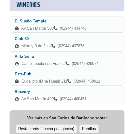
WINERIES
El Sueño Temple
Av.San Martín 580
(02944) 434748
Club 60
Mitre y 9 de Julio
(02944) 437878
Villa Sofia
Campichuelo esq.Francia
(02944) 425074
Este-Pub
Eucalipto (Dina Huapi) 211
(02944) 468011
Roxvury
Av.San Martín 490
(02944) 400451
Ver más en
San Carlos de Bariloche
sobre:
Restaurants (cocina patagónica)
Parrillas