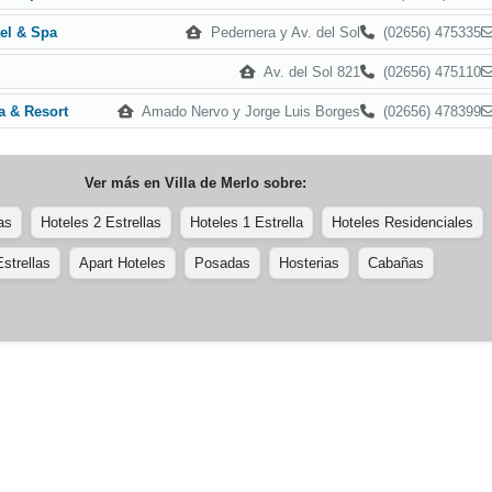
Pedernera y Av. del Sol
(02656) 475335
tel & Spa
Av. del Sol 821
(02656) 475110
Amado Nervo y Jorge Luis Borges
(02656) 478399
pa & Resort
Ver más en
Villa de Merlo
sobre:
as
Hoteles 2 Estrellas
Hoteles 1 Estrella
Hoteles Residenciales
strellas
Apart Hoteles
Posadas
Hosterias
Cabañas