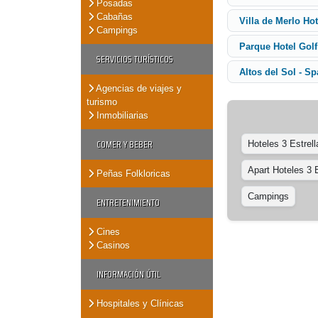
Posadas
Cabañas
Villa de Merlo Ho
Campings
Parque Hotel Golf
SERVICIOS TURÍSTICOS
Altos del Sol - S
Agencias de viajes y
turismo
Inmobiliarias
COMER Y BEBER
Hoteles 3 Estrell
Apart Hoteles 3 E
Peñas Folkloricas
Campings
ENTRETENIMIENTO
Cines
Casinos
INFORMACIÓN ÚTIL
Hospitales y Clínicas