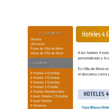
Hoteles 4 E
VILLA DE MERLO
Historia
Ubicación
Fotos de Villa de Merlo
A los hoteles 4 estr
Notas de Villa de Merlo
personalizado y lo 
ALOJAMIENTO
En Villa de Merlo e
Hoteles 4 Estrellas
el descanso como p
Hoteles 3 Estrellas
Hoteles 2 Estrellas
Hoteles 1 Estrella
HOTELES 4
Hoteles Residenciales
Apart Hoteles 3 Estrellas
Apart Hoteles
Hosterias
Casa Blanca Hote