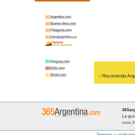
:: Recorriendo Arg
365ar
La guí
www.3
Terminos y condicion