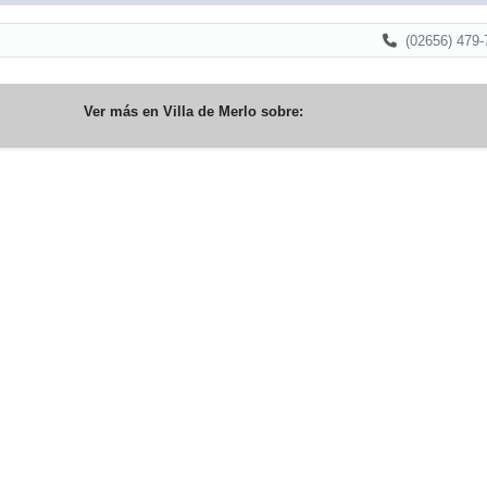
(02656) 479-
Ver más en
Villa de Merlo
sobre: