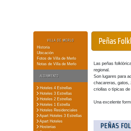
Peñas Folkl
VILLA DE MERLO
Historia
Ubicación
Fotos de Villa de Merlo
Las peñas folklóric
Notas de Villa de Merlo
regional.
ALOJAMIENTO
Son lugares para a
chacareras, gatos,
Hoteles 4 Estrellas
criollas o típicas d
Hoteles 3 Estrellas
Hoteles 2 Estrellas
Una excelente form
Hoteles 1 Estrella
Hoteles Residenciales
Apart Hoteles 3 Estrellas
Apart Hoteles
PEÑAS FOL
Hosterias