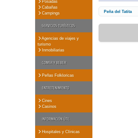
Posadas
Cabañas
Peña del Tatita
Campings
SERVICIOS TURÍSTICOS
Agencias de viajes y
turismo
Inmobiliarias
COMER Y BEBER
Peñas Folkloricas
ENTRETENIMIENTO
Cines
Casinos
INFORMACIÓN ÚTIL
Hospitales y Clínicas