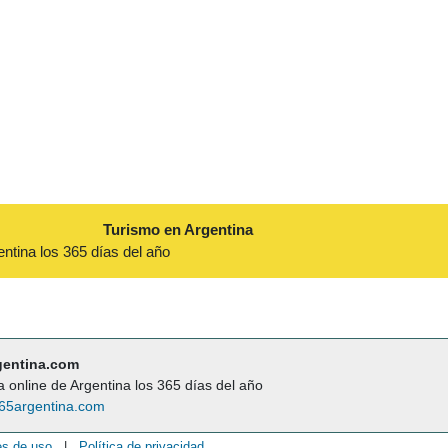
Turismo en Argentina
entina los 365 días del año
gentina.com
a online de Argentina los 365 días del año
65argentina.com
es de uso
|
Política de privacidad