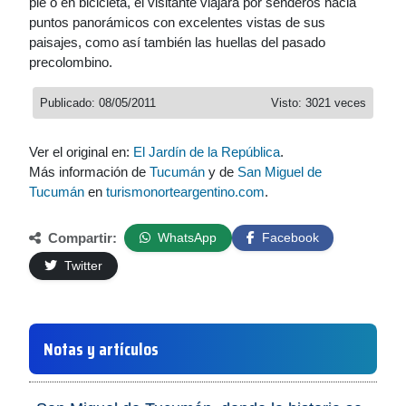
pie o en bicicleta, el visitante viajará por senderos hacia
puntos panorámicos con excelentes vistas de sus
paisajes, como así también las huellas del pasado
precolombino.
Publicado: 08/05/2011
Visto: 3021 veces
Ver el original en:
El Jardín de la República
.
Más información de
Tucumán
y de
San Miguel de
Tucumán
en
turismonorteargentino.com
.
Compartir:
WhatsApp
Facebook
Twitter
Notas y artículos